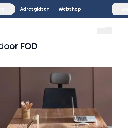
es
Adresgidsen
Webshop
Zo
 door FOD