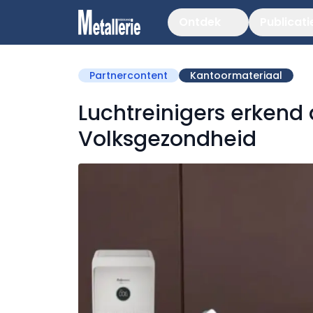
Ontdek
Publicati
Partnercontent
Kantoormateriaal
Luchtreinigers erkend
Volksgezondheid