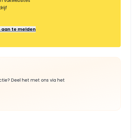
an vakwebsites
rijf
m aan te melden
ctie? Deel het met ons via het