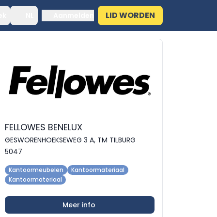
LID WORDEN
ek
NL
Aanmelden
FELLOWES BENELUX
GESWORENHOEKSEWEG 3 A, TM TILBURG
5047
Kantoormeubelen
Kantoormateriaal
Kantoormateriaal
Meer info