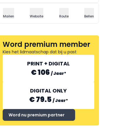
Mailen
Website
Route
Bellen
Word premium member
Kies het lidmaatschap dat bij u past
PRINT + DIGITAL
€ 106
/
Jaar
*
DIGITAL ONLY
€ 79.5
/
Jaar
*
Word nu premium partner