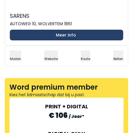
SARENS
AUTOWEG 10, WOLVERTEM 1861
Meer info
Mailen
Website
Route
Bellen
Word premium member
Kies het lidmaatschap dat bij u past
PRINT + DIGITAL
€ 106
/
Jaar
*