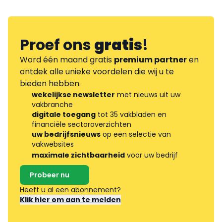
Proef ons
gratis
!
Word één maand gratis
premium partner
en
ontdek alle unieke voordelen die wij u te
bieden hebben.
wekelijkse newsletter
met nieuws uit uw
vakbranche
digitale toegang
tot 35 vakbladen en
financiële sectoroverzichten
uw bedrijfsnieuws
op een selectie van
vakwebsites
maximale zichtbaarheid
voor uw bedrijf
Probeer nu
Heeft u al een abonnement?
Klik hier om aan te melden