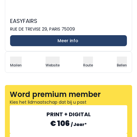
EASYFAIRS
RUE DE TREVISE 29, PARIS 75009
Meer info
Mailen
Website
Route
Bellen
Word premium member
Kies het lidmaatschap dat bij u past
PRINT + DIGITAL
€ 106
/
Jaar
*