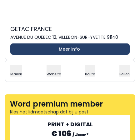
GETAC FRANCE
AVENUE DU QUÉBEC 12, VILLEBON-SUR-YVETTE 91140
Meer info
Mailen
Website
Route
Bellen
Word premium member
Kies het lidmaatschap dat bij u past
PRINT + DIGITAL
€ 106
/
Jaar
*