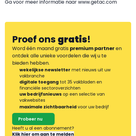
Ga voor meer informatie naar www.getac.com
Proef ons
gratis
!
Word één maand gratis
premium partner
en
ontdek alle unieke voordelen die wij u te
bieden hebben.
wekelijkse newsletter
met nieuws uit uw
vakbranche
digitale toegang
tot 35 vakbladen en
financiële sectoroverzichten
uw bedrijfsnieuws
op een selectie van
vakwebsites
maximale zichtbaarheid
voor uw bedrijf
Probeer nu
Heeft u al een abonnement?
Klik hier om aan te melden