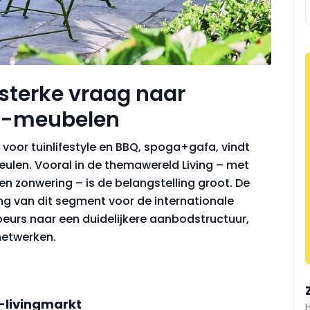
sterke vraag naar
n -meubelen
oor tuinlifestyle en BBQ, spoga+gafa, vindt
Keulen. Vooral in de themawereld Living – met
 zonwering – is de belangstelling groot. De
ng van dit segment voor de internationale
eurs naar een duidelijkere aanbodstructuur,
netwerken.
-livingmarkt