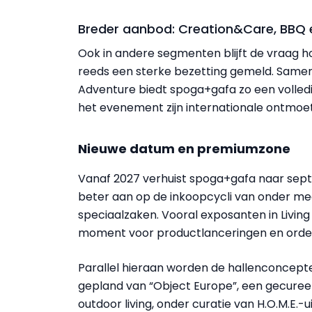
Breder aanbod: Creation&Care, BBQ
Ook in andere segmenten blijft de vraag 
reeds een sterke bezetting gemeld. Sam
Adventure biedt spoga+gafa zo een volled
het evenement zijn internationale ontmoeti
Nieuwe datum en premiumzone
Vanaf 2027 verhuist spoga+gafa naar septe
beter aan op de inkoopcycli van onder me
speciaalzaken. Vooral exposanten in Living
moment voor productlanceringen en orde
Parallel hieraan worden de hallenconcept
gepland van “Object Europe”, een gecure
outdoor living, onder curatie van H.O.M.E.-u