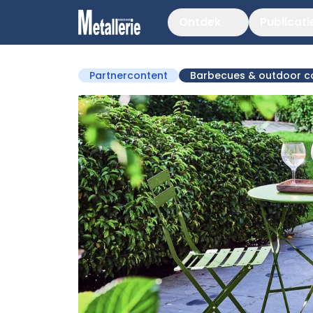
Ontdek
Publicati
Partnercontent
Barbecues & outdoor c