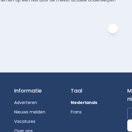
meenemen op een reis door de meest actuele onderwerpen
Informatie
Taal
M
n
Adverteren
Nederlands
Nieuws melden
Frans
Vacatures
Over ons