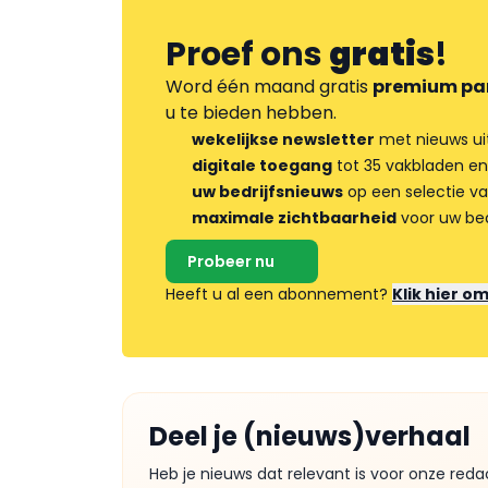
Proef ons
gratis
!
Word één maand gratis
premium pa
u te bieden hebben.
wekelijkse newsletter
met nieuws ui
digitale toegang
tot 35 vakbladen en
uw bedrijfsnieuws
op een selectie v
maximale zichtbaarheid
voor uw bed
Probeer nu
Heeft u al een abonnement?
Klik hier o
Deel je (nieuws)verhaal
Heb je nieuws dat relevant is voor onze reda