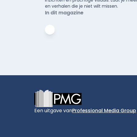
inzichten en prachtige visuals. Laat je 
en verhalen die je niet wilt missen.
In dit magazine
Footer
Een uitgave van
Professional Media Group