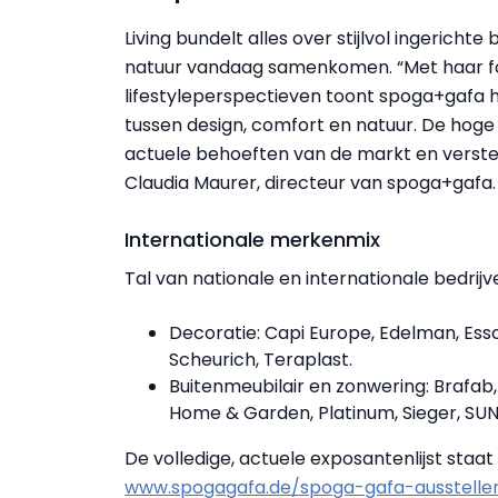
Living bundelt alles over stijlvol ingerich
natuur vandaag samenkomen. “Met haar f
lifestyleperspectieven toont spoga+gafa 
tussen design, comfort en natuur. De hoge
actuele behoeften van de markt en versterk
Claudia Maurer, directeur van spoga+gafa.
Internationale merkenmix
Tal van nationale en internationale bedrij
Decoratie: Capi Europe, Edelman, Ess
Scheurich, Teraplast.
Buitenmeubilair en zonwering: Brafab
Home & Garden, Platinum, Sieger, SUNS
De volledige, actuele exposantenlijst staat 
www.spogagafa.de/spoga-gafa-aussteller/