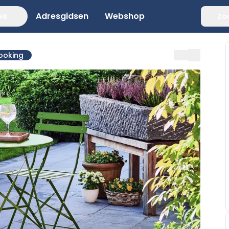
es
Adresgidsen
Webshop
Zo
ooking