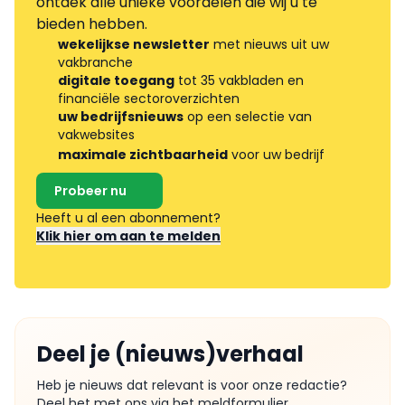
ontdek alle unieke voordelen die wij u te
bieden hebben.
wekelijkse newsletter
met nieuws uit uw
vakbranche
digitale toegang
tot 35 vakbladen en
financiële sectoroverzichten
uw bedrijfsnieuws
op een selectie van
vakwebsites
maximale zichtbaarheid
voor uw bedrijf
Probeer nu
Heeft u al een abonnement?
Klik hier om aan te melden
Deel je (nieuws)verhaal
Heb je nieuws dat relevant is voor onze redactie?
Deel het met ons via het meldformulier.