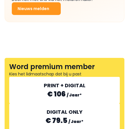
Nieuws melden
Word premium member
Kies het lidmaatschap dat bij u past
PRINT + DIGITAL
€ 106
/
Jaar
*
DIGITAL ONLY
€ 79.5
/
Jaar
*