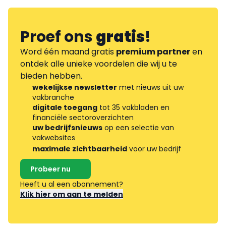
Proef ons
gratis
!
Word één maand gratis
premium partner
en
ontdek alle unieke voordelen die wij u te
bieden hebben.
wekelijkse newsletter
met nieuws uit uw
vakbranche
digitale toegang
tot 35 vakbladen en
financiële sectoroverzichten
uw bedrijfsnieuws
op een selectie van
vakwebsites
maximale zichtbaarheid
voor uw bedrijf
Probeer nu
Heeft u al een abonnement?
Klik hier om aan te melden