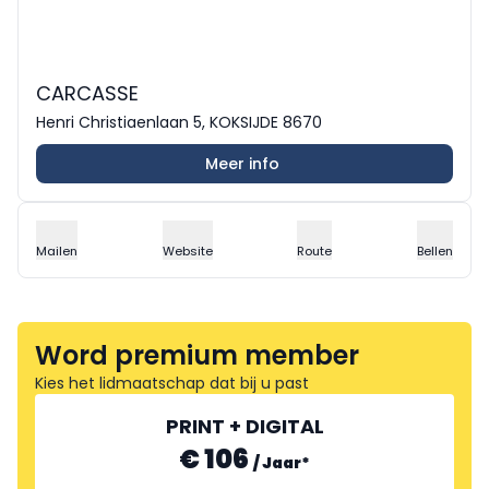
CARCASSE
Henri Christiaenlaan 5, KOKSIJDE 8670
Meer info
Mailen
Website
Route
Bellen
Word premium member
Kies het lidmaatschap dat bij u past
PRINT + DIGITAL
€ 106
/
Jaar
*