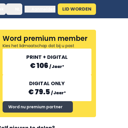
LID WORDEN
ek
NL
Aanmelden
Word premium member
Kies het lidmaatschap dat bij u past
PRINT + DIGITAL
€ 106
/
Jaar
*
DIGITAL ONLY
€ 79.5
/
Jaar
*
Word nu premium partner
Zelf nieuws te delen?