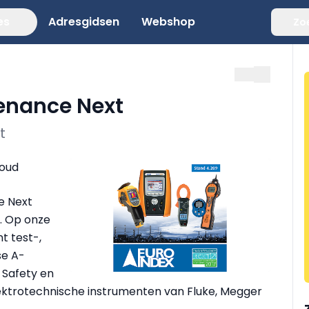
es
Adresgidsen
Webshop
Zo
enance Next
t
houd
e Next
m. Op onze
t test-,
se A-
 Safety en
lektrotechnische instrumenten van Fluke, Megger