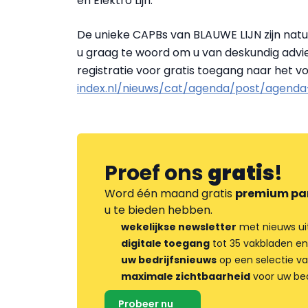
en Elektro Lijn.
De unieke CAPBs van BLAUWE LIJN zijn natu
u graag te woord om u van deskundig advie
registratie voor gratis toegang naar het 
index.nl/nieuws/cat/agenda/post/agend
Proef ons
gratis
!
Word één maand gratis
premium pa
u te bieden hebben.
wekelijkse newsletter
met nieuws ui
digitale toegang
tot 35 vakbladen en
uw bedrijfsnieuws
op een selectie v
maximale zichtbaarheid
voor uw bed
Probeer nu