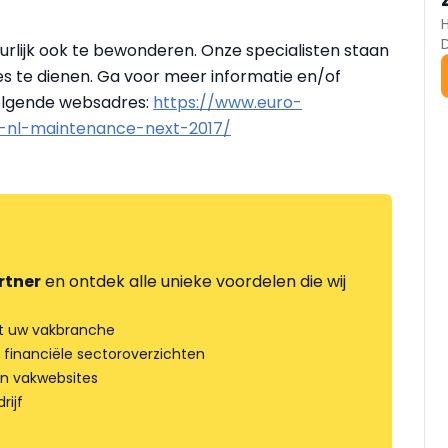
urlijk ook te bewonderen. Onze specialisten staan
s te dienen. Ga voor meer informatie en/of
volgende websadres:
https://www.euro-
a-nl-maintenance-next-2017/
rtner
en ontdek alle unieke voordelen die wij
t uw vakbranche
 financiële sectoroverzichten
an vakwebsites
rijf