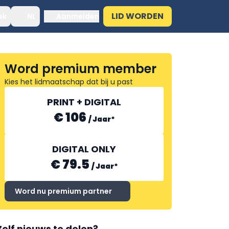
LID WORDEN
ek
NL
Aanmelden
Word premium member
Kies het lidmaatschap dat bij u past
PRINT + DIGITAL
€ 106
/
Jaar
*
DIGITAL ONLY
€ 79.5
/
Jaar
*
Word nu premium partner
Zelf nieuws te delen?