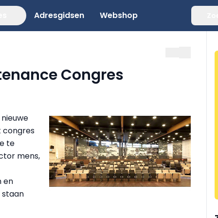
es
Adresgidsen
Webshop
Zo
ntenance Congres
t nieuwe
t congres
e te
actor mens,
 en
 staan