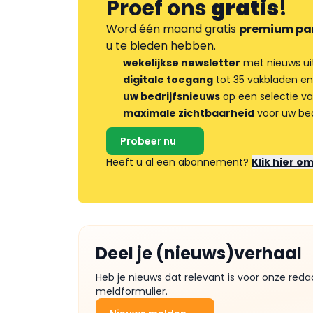
Proef ons
gratis
!
Word één maand gratis
premium pa
u te bieden hebben.
wekelijkse newsletter
met nieuws ui
digitale toegang
tot 35 vakbladen en
uw bedrijfsnieuws
op een selectie v
maximale zichtbaarheid
voor uw bed
Probeer nu
Heeft u al een abonnement?
Klik hier o
Deel je (nieuws)verhaal
Heb je nieuws dat relevant is voor onze reda
meldformulier.