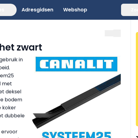
es
Adresgidsen
Webshop
Zo
het zwart
gebruik in
oeid.
teem25
d met
et deksel
are bodem
e koker
et dubbele
l ervoor