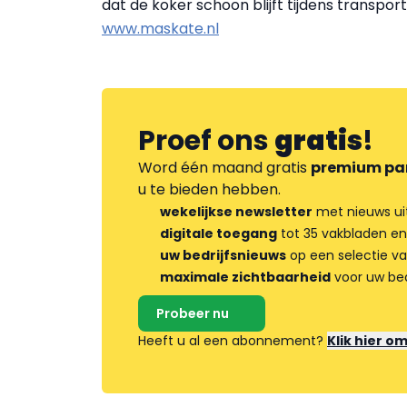
dat de koker schoon blijft tijdens transport
www.maskate.nl
Proef ons
gratis
!
Word één maand gratis
premium pa
u te bieden hebben.
wekelijkse newsletter
met nieuws ui
digitale toegang
tot 35 vakbladen en
uw bedrijfsnieuws
op een selectie v
maximale zichtbaarheid
voor uw bed
Probeer nu
Heeft u al een abonnement?
Klik hier o