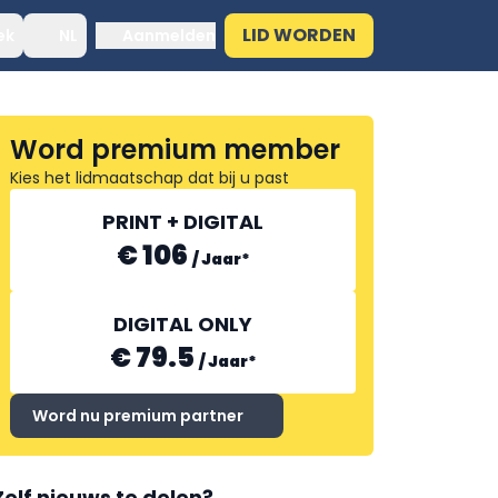
LID WORDEN
ek
NL
Aanmelden
Word premium member
Kies het lidmaatschap dat bij u past
PRINT + DIGITAL
€ 106
/
Jaar
*
DIGITAL ONLY
€ 79.5
/
Jaar
*
Word nu premium partner
Zelf nieuws te delen?