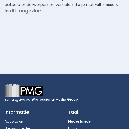
actuele onderwerpen en verhalen die je niet wilt missen.
In dit magazine
Footer
Een uitgave van
Professional Media Group
Informatie
Taal
Adverteren
Nederlands
Nieuws melden
Frans