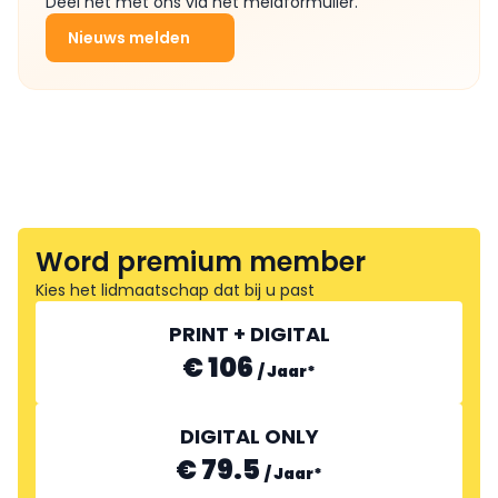
Deel het met ons via het meldformulier.
Nieuws melden
Word premium member
Kies het lidmaatschap dat bij u past
PRINT + DIGITAL
€ 106
/
Jaar
*
DIGITAL ONLY
€ 79.5
/
Jaar
*