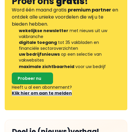
Proef ons
gratis
!
Word één maand gratis
premium partner
en
ontdek alle unieke voordelen die wij u te
bieden hebben.
wekelijkse newsletter
met nieuws uit uw
vakbranche
digitale toegang
tot 35 vakbladen en
financiële sectoroverzichten
uw bedrijfsnieuws
op een selectie van
vakwebsites
maximale zichtbaarheid
voor uw bedrijf
Probeer nu
Heeft u al een abonnement?
Klik hier om aan te melden
Deel je (nieuws)verhaal