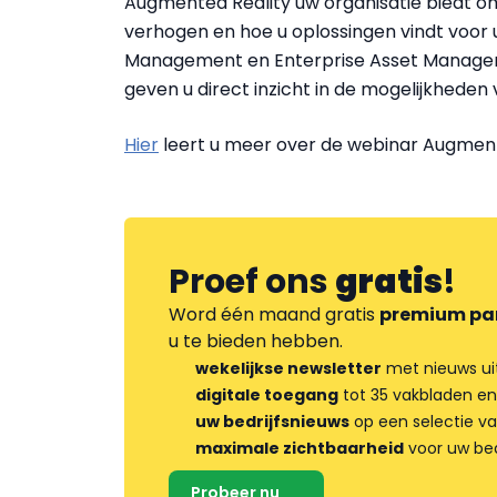
Augmented Reality uw organisatie biedt om
verhogen en hoe u oplossingen vindt voor 
Management en Enterprise Asset Managem
geven u direct inzicht in de mogelijkheden
Hier
leert u meer over de webinar Augment
Proef ons
gratis
!
Word één maand gratis
premium pa
u te bieden hebben.
wekelijkse newsletter
met nieuws ui
digitale toegang
tot 35 vakbladen en
uw bedrijfsnieuws
op een selectie v
maximale zichtbaarheid
voor uw bed
Probeer nu