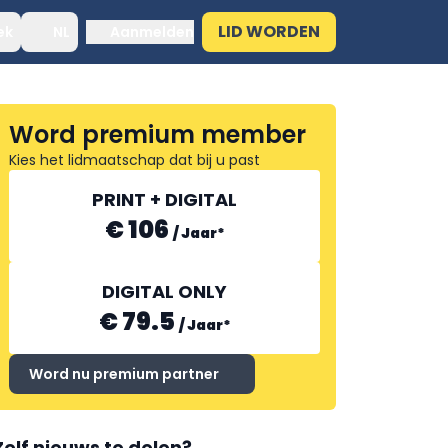
LID WORDEN
ek
NL
Aanmelden
Word premium member
Kies het lidmaatschap dat bij u past
PRINT + DIGITAL
€ 106
/
Jaar
*
DIGITAL ONLY
€ 79.5
/
Jaar
*
Word nu premium partner
Zelf nieuws te delen?