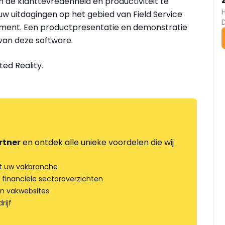
 de klanttevredenheid en productiviteit te
uw uitdagingen op het gebied van Field Service
ent. Een productpresentatie en demonstratie
 van deze software.
ed Reality.
rtner
en ontdek alle unieke voordelen die wij
t uw vakbranche
 financiële sectoroverzichten
an vakwebsites
rijf