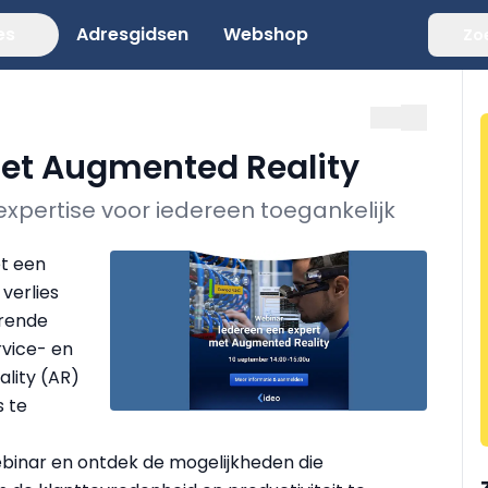
es
Adresgidsen
Webshop
Zo
met Augmented Reality
xpertise voor iedereen toegankelijk
t een
verlies
erende
rvice- en
lity (AR)
s te
binar en ontdek de mogelijkheden die