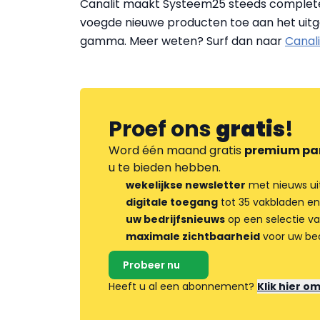
Canalit maakt Systeem25 steeds complet
voegde nieuwe producten toe aan het uit
gamma. Meer weten? Surf dan naar
Canali
Proef ons
gratis
!
Word één maand gratis
premium pa
u te bieden hebben.
wekelijkse newsletter
met nieuws ui
digitale toegang
tot 35 vakbladen en
uw bedrijfsnieuws
op een selectie v
maximale zichtbaarheid
voor uw bed
Probeer nu
Heeft u al een abonnement?
Klik hier o