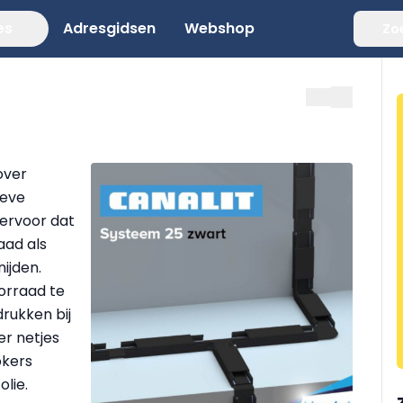
es
Adresgidsen
Webshop
Zo
over
ieve
ervoor dat
aad als
ijden.
orraad te
rukken bij
er netjes
okers
lie.