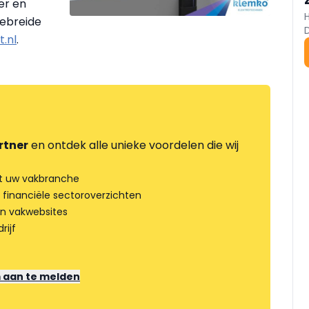
er en
gebreide
t.nl
.
rtner
en ontdek alle unieke voordelen die wij
t uw vakbranche
 financiële sectoroverzichten
an vakwebsites
rijf
m aan te melden