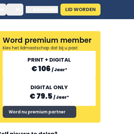
LID WORDEN
ek
NL
Aanmelden
Word premium member
Kies het lidmaatschap dat bij u past
PRINT + DIGITAL
€ 106
/
Jaar
*
DIGITAL ONLY
€ 79.5
/
Jaar
*
Word nu premium partner
Zelf nieuws te delen?