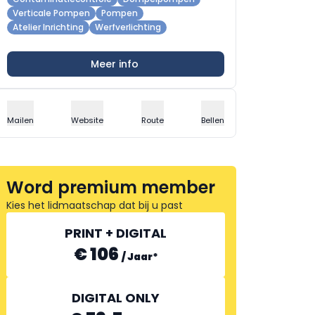
Verticale Pompen
Pompen
Atelier Inrichting
Werfverlichting
Meer info
Mailen
Website
Route
Bellen
Word premium member
Kies het lidmaatschap dat bij u past
PRINT + DIGITAL
€ 106
/
Jaar
*
DIGITAL ONLY