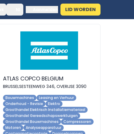
LID WORDEN
ek
NL
Aanmelden
ATLAS COPCO BELGIUM
BRUSSELSESTEENWEG 346, OVERIJSE 3090
Bouwmachines
Leasing en Verhuur
Onderhoud - Revisie
Elektro
Groothandel Elektrisch Installatiemateriaal
Groothandel Gereedschapswerktuigen
Groothandel Bouwmachines
Compressoren
Motoren
Analyseapparatuur
Contaminatiecontrole
Dompelpompen