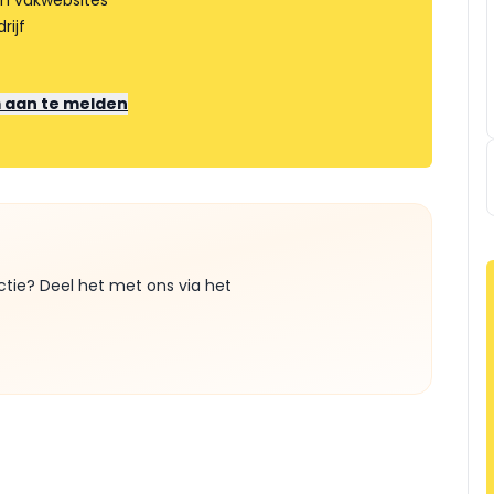
an vakwebsites
rijf
m aan te melden
ctie? Deel het met ons via het