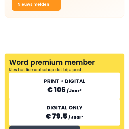
Nieuws melden
Word premium member
Kies het lidmaatschap dat bij u past
PRINT + DIGITAL
€ 106
/
Jaar
*
DIGITAL ONLY
€ 79.5
/
Jaar
*