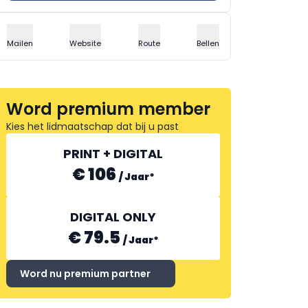
Mailen
Website
Route
Bellen
Word premium member
Kies het lidmaatschap dat bij u past
PRINT + DIGITAL
€ 106
/
Jaar
*
DIGITAL ONLY
€ 79.5
/
Jaar
*
Word nu premium partner