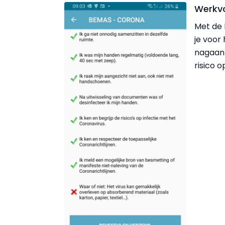
Werkvo
Met de 
je voo
nagaan
risico 