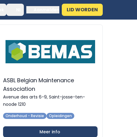
LID WORDEN
ek
NL
Aanmelden
ASBL Belgian Maintenance
Association
Avenue des arts 6-9, Saint-josse-ten-
noode 1210
Onderhoud - Revisie
Opleidingen
Meer info