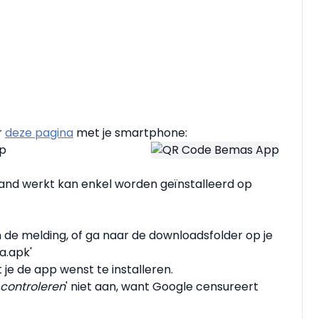
r
deze pagina
met je smartphone:
p
nd werkt kan enkel worden geïnstalleerd op
in de melding, of ga naar de downloadsfolder op je
a.apk'
t je de app wenst te installeren.
controleren
' niet aan, want Google censureert