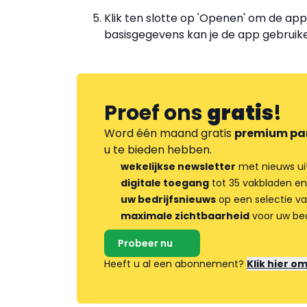
Klik ten slotte op 'Openen' om de app 
basisgegevens kan je de app gebruik
Proef ons
gratis
!
Word één maand gratis
premium pa
u te bieden hebben.
wekelijkse newsletter
met nieuws ui
digitale toegang
tot 35 vakbladen en
uw bedrijfsnieuws
op een selectie v
maximale zichtbaarheid
voor uw bed
Probeer nu
Heeft u al een abonnement?
Klik hier o