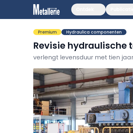
Ontdek
Publicati
Premium
Hydraulica componenten
Revisie hydraulische 
verlengt levensduur met tien jaa