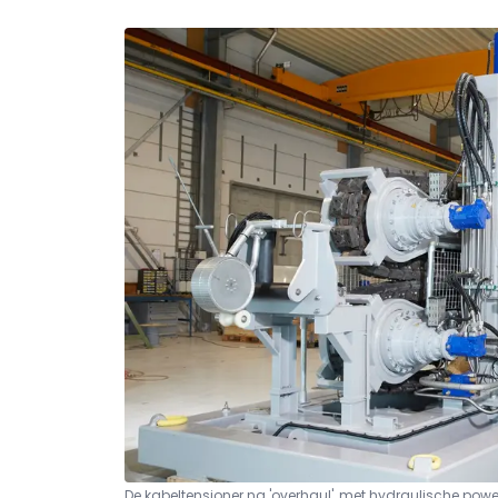
De kabeltensioner na 'overhaul', met hydraulische power 