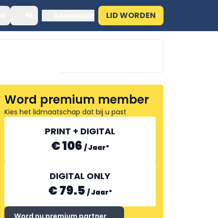
LID WORDEN
ek
NL
Aanmelden
Word premium member
Kies het lidmaatschap dat bij u past
TST BENELUX
PRINT + DIGITAL
€ 106
/
Jaar
*
DIGITAL ONLY
€ 79.5
/
Jaar
*
Word nu premium partner