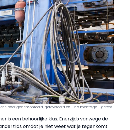
e tensioner gedemonteerd, gereviseerd en – na montage – getest
ner is een behoorlijke klus. Enerzijds vanwege de
 anderzijds omdat je niet weet wat je tegenkomt.