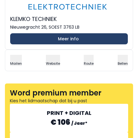
KLEMKO TECHNIEK
NIeuwegracht 26, SOEST 3763 LB
Meer info
Mailen
Website
Route
Bellen
Word premium member
Kies het lidmaatschap dat bij u past
PRINT + DIGITAL
€ 106
/
Jaar
*