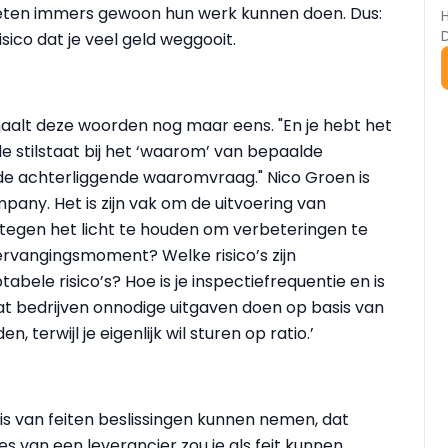
oeten immers gewoon hun werk kunnen doen. Dus:
ico dat je veel geld weggooit.
haalt deze woorden nog maar eens. "En je hebt het
e stilstaat bij het ‘waarom’ van bepaalde
 de achterliggende waaromvraag." Nico Groen is
any. Het is zijn vak om de uitvoering van
egen het licht te houden om verbeteringen te
ervangingsmoment? Welke risico’s zijn
abele risico’s? Hoe is je inspectiefrequentie en is
at bedrijven onnodige uitgaven doen op basis van
 terwijl je eigenlijk wil sturen op ratio.’
asis van feiten beslissingen kunnen nemen, dat
ies van een leverancier zou je als feit kunnen