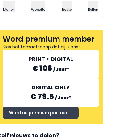
Mailen
Website
Route
Bellen
Word premium member
Kies het lidmaatschap dat bij u past
PRINT + DIGITAL
€ 106
/
Jaar
*
DIGITAL ONLY
€ 79.5
/
Jaar
*
Word nu premium partner
Zelf nieuws te delen?