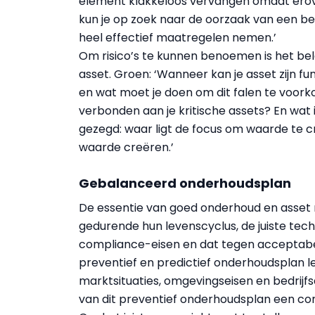
element klakkeloos vervangen omdat erov
kun je op zoek naar de oorzaak van een bep
heel effectief maatregelen nemen.’
Om risico’s te kunnen benoemen is het bel
asset. Groen: ‘Wanneer kan je asset zijn fun
en wat moet je doen om dit falen te voorko
verbonden aan je kritische assets? En wat i
gezegd: waar ligt de focus om waarde te cr
waarde creëren.’
Gebalanceerd onderhoudsplan
De essentie van goed onderhoud en asset 
gedurende hun levenscyclus, de juiste tec
compliance-eisen en dat tegen acceptab
preventief en predictief onderhoudsplan l
marktsituaties, omgevingseisen en bedrijf
van dit preventief onderhoudsplan een co