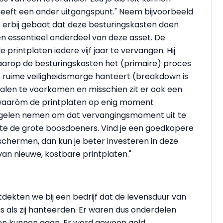
 heeft een ander uitgangspunt." Neem bijvoorbeeld
is erbij gebaat dat deze besturingskasten doen
en essentieel onderdeel van deze asset. De
printplaten iedere vijf jaar te vervangen. Hij
e waarop de besturingskasten het (primaire) proces
te ruime veiligheidsmarge hanteert (breakdown is
 falen te voorkomen en misschien zit er ook een
t waaròm de printplaten op enig moment
gelen nemen om dat vervangingsmoment uit te
armte de grote boosdoeners. Vind je een goedkopere
chermen, dan kun je beter investeren in deze
an nieuwe, kostbare printplaten."
tdekten we bij een bedrijf dat de levensduur van
as als zij hanteerden. Er waren dus onderdelen
en kunnen gaan. Er werd gewoon geld