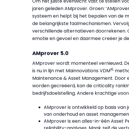
Om het juiste evenwicht vast te stellen voo
jaren geleden AMprover. Groen: ‘AMprover
systeem en helpt bij het bepalen van de m
de belangrijkste faalmechanismen. Vervolg
verschillende alternatieven doorrekenen. 
emotie en gevoel en daarmee creëer je de 
AMprover 5.0
AMprover wordt momenteel vernieuwd. Dez
XL
is nu in lijn met Mainnovations VDM
method
Maintenance & Asset Management. Door e
worden gecreëerd, kan de criticality ran
bedrijfsdoelstelling. Andere krachtige voord
AMprover is ontwikkeld op basis van j
van onderhoud en asset managemen
AMprover is een alles-in-één Asset
reliability-analyses. Maak zelf de v