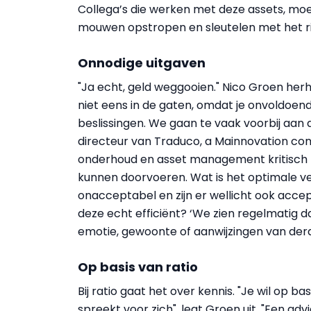
Collega’s die werken met deze assets, m
mouwen opstropen en sleutelen met het ris
Onnodige uitgaven
"Ja echt, geld weggooien." Nico Groen her
niet eens in de gaten, omdat je onvoldoend
beslissingen. We gaan te vaak voorbij aan
directeur van Traduco, a Mainnovation comp
onderhoud en asset management kritisch t
kunnen doorvoeren. Wat is het optimale v
onacceptabel en zijn er wellicht ook accept
deze echt efficiënt? ‘We zien regelmatig d
emotie, gewoonte of aanwijzingen van derden,
Op basis van ratio
Bij ratio gaat het over kennis. "Je wil op b
spreekt voor zich", legt Groen uit. "Een adv