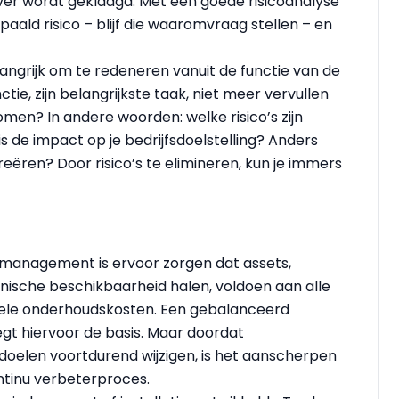
er wordt geklaagd. Met een goede risicoanalyse
aald risico – blijf die waaromvraag stellen – en
angrijk om te redeneren vanuit de functie van de
ctie, zijn belangrijkste taak, niet meer vervullen
men? In andere woorden: welke risico’s zijn
s de impact op je bedrijfsdoelstelling? Anders
eëren? Door risico’s te elimineren, kun je immers
management is ervoor zorgen dat assets,
hnische beschikbaarheid halen, voldoen aan alle
ele onderhoudskosten. Een gebalanceerd
egt hiervoor de basis. Maar doordat
sdoelen voortdurend wijzigen, is het aanscherpen
ntinu verbeterproces.