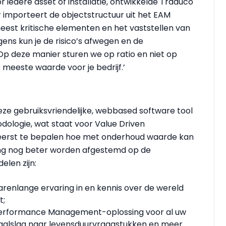
r iedere asset of installatie, ontwikkelde Traduco
 importeert de objectstructuur uit het EAM
eest kritische elementen en het vaststellen van
ens kun je de risico’s afwegen en de
Op deze manier sturen we op ratio en niet op
meeste waarde voor je bedrijf.’
e gebruiksvriendelijke, webbased software tool
ologie, wat staat voor Value Driven
erst te bepalen hoe met onderhoud waarde kan
king nog beter worden afgestemd op de
elen zijn:
arenlange ervaring in en kennis over de wereld
t;
 Performance Management-oplossing voor al uw
ertaalslag naar levensduurvraagstukken en meer