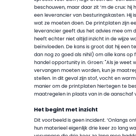
beschouwen, maar daar zit ‘m de crux: hij
een leverancier van besturingskasten. Hij 
wat ze moeten doen. De printplaten zijn e
leverancier geeft dus het advies mee om de 
heeft echter niet altijd inzicht in de wijz
beïnvloeden. De kans is groot dat hij een 
dan nog zo goed als nihil) om alle kans op
handel opportunity in. Groen: "Als je wee
vervangen moeten worden, kun je maatre
stellen. In dit geval zijn stof, vocht en w
manier om de printplaten hiertegen te bes
maatregelen in plaats van in de aanschaf v
Het begint met inzicht
Dit voorbeeld is geen incident. ‘Onlangs on
hun materieel eigenlijk drie keer zo lang w
vervangen die drie keer zo lang mee hadd