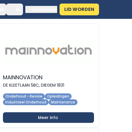
LID WORDEN
ek
NL
Aanmelden
MAINNOVATION
DE KLEETLAAN 5BC, DIEGEM 1831
Onderhoud - Revisie
Opleidingen
Industrieel Onderhoud
Maintenance
Meer info