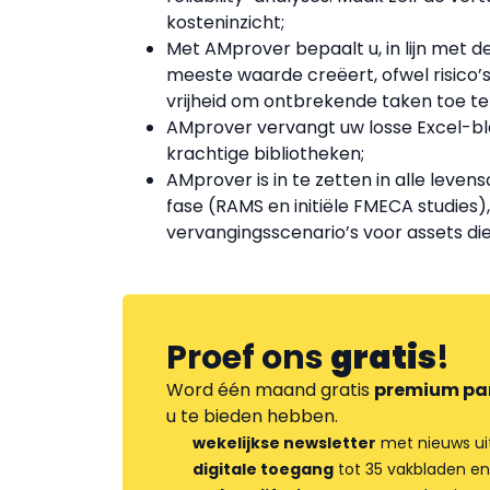
kosteninzicht;
Met AMprover bepaalt u, in lijn met 
meeste waarde creëert, ofwel risico’s
vrijheid om ontbrekende taken toe te
AMprover vervangt uw losse Excel-b
krachtige bibliotheken;
AMprover is in te zetten in alle leve
fase (RAMS en initiële FMECA studies
vervangingsscenario’s voor assets die
Proef ons
gratis
!
Word één maand gratis
premium pa
u te bieden hebben.
wekelijkse newsletter
met nieuws ui
digitale toegang
tot 35 vakbladen en