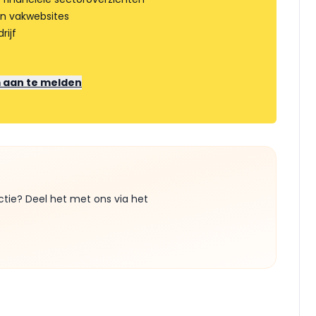
an vakwebsites
rijf
m aan te melden
ctie? Deel het met ons via het