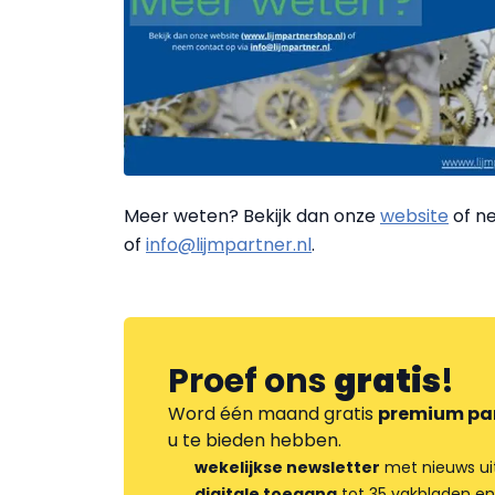
Meer weten? Bekijk dan onze
website
of ne
of
info@lijmpartner.nl
.
Proef ons
gratis
!
Word één maand gratis
premium pa
u te bieden hebben.
wekelijkse newsletter
met nieuws ui
digitale toegang
tot 35 vakbladen en