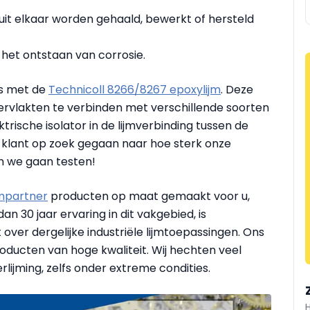
uit elkaar worden gehaald, bewerkt of hersteld
 het ontstaan van corrosie.
is met de
Technicoll 8266/8267 epoxylijm
. Deze
ervlakten te verbinden met verschillende soorten
ktrische isolator in de lijmverbinding tussen de
en klant op zoek gegaan naar hoe sterk onze
ijn we gaan testen!
jmpartner
producten op maat gemaakt voor u,
an 30 jaar ervaring in dit vakgebied, is
 over dergelijke industriële lijmtoepassingen. Ons
ducten van hoge kwaliteit. Wij hechten veel
ijming, zelfs onder extreme condities.