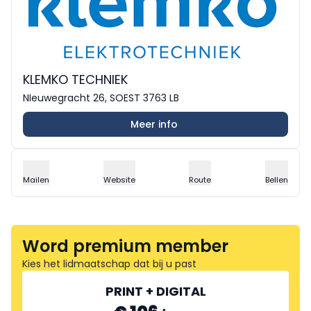
KLEMKO TECHNIEK
NIeuwegracht 26, SOEST 3763 LB
Meer info
Mailen
Website
Route
Bellen
Word premium member
Kies het lidmaatschap dat bij u past
PRINT + DIGITAL