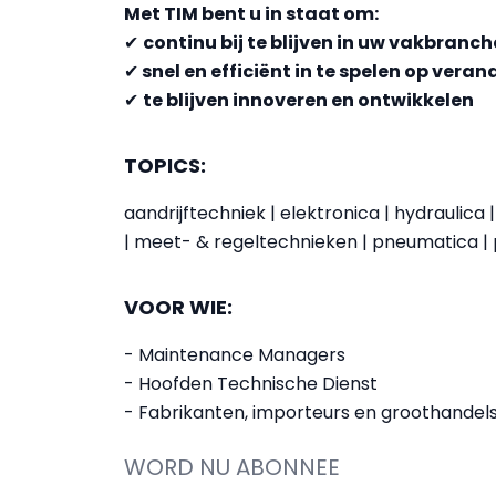
Met TIM bent u in staat om:
✔
continu bij te blijven in uw vakbranch
✔
snel en efficiënt in te spelen op vera
✔
te blijven innoveren en ontwikkelen
TOPICS:
aandrijftechniek | elektronica | hydraulic
| meet- & regeltechnieken | pneumatica |
VOOR WIE:
- Maintenance Managers
- Hoofden Technische Dienst
- Fabrikanten, importeurs en groothandels
WORD NU ABONNEE