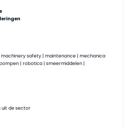
e
nderingen
a | machinery safety | maintenance | mechanica
 pompen | robotica | smeermiddelen |
 uit de sector