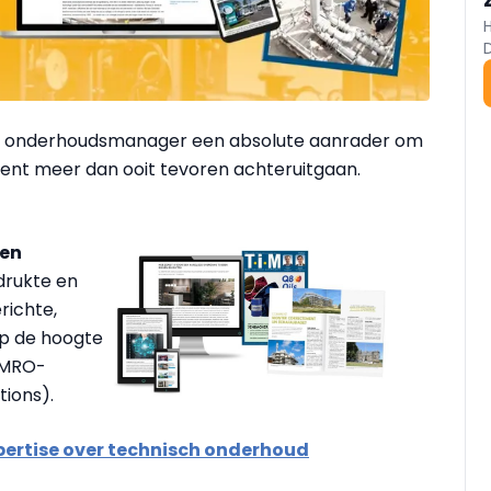
t als onderhoudsmanager een absolute aanrader om
tekent meer dan ooit tevoren achteruitgaan.
den
drukte en
richte,
op de hoogte
 MRO-
ions).
pertise over technisch onderhoud