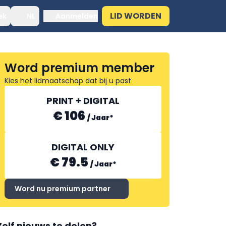
LID WORDEN
ek
NL
Aanmelden
Word premium member
Kies het lidmaatschap dat bij u past
PRINT + DIGITAL
€ 106
/
Jaar
*
DIGITAL ONLY
€ 79.5
/
Jaar
*
Word nu premium partner
Zelf nieuws te delen?