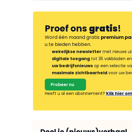
Proef ons
gratis
!
Word één maand gratis
premium pa
u te bieden hebben.
wekelijkse newsletter
met nieuws ui
digitale toegang
tot 35 vakbladen en
uw bedrijfsnieuws
op een selectie v
maximale zichtbaarheid
voor uw bed
Probeer nu
Heeft u al een abonnement?
Klik hier o
Deel je (nieuws)verhaal