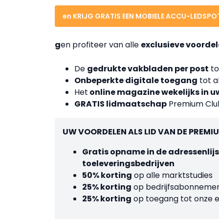
en KRIJG GRATIS EEN MOBIELE ACCU-LEDSPOT 
g
en p
rofiteer van alle
exclusieve voorde
De
gedrukte vakbladen per post
to
Onbeperkte digitale toegang
tot a
Het
online magazine wekelijks in u
GRATIS lidmaatschap
Premium Clu
UW VOORDELEN ALS LID VAN DE PREMI
Gratis opname in de adressenli
toeleveringsbedrijven
50% korting
op alle marktstudies
25% korting
op bedrijfsabonneme
25% korting
op toegang tot onze