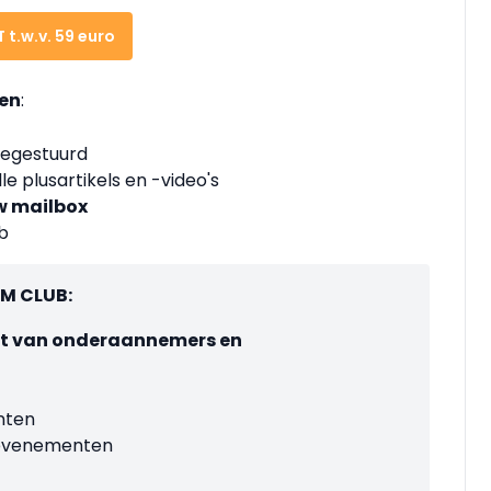
t.w.v. 59 euro
len
:
egestuurd
lle plusartikels en -video's
w mailbox
b
UM CLUB:
jst van onderaannemers en
nten
 evenementen