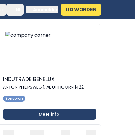
LID WORDEN
ek
NL
Aanmelden
INDUTRADE BENELUX
ANTON PHILIPSWEG 1, AL UITHOORN 1422
Sensoren
Meer info