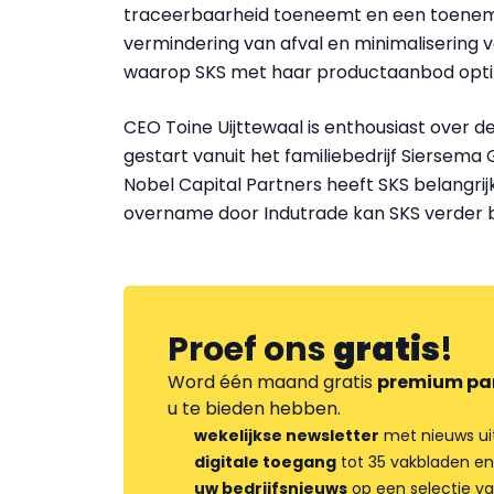
traceerbaarheid toeneemt en een toene
vermindering van afval en minimalisering 
waarop SKS met haar productaanbod optim
CEO Toine Uijttewaal is enthousiast over d
gestart vanuit het familiebedrijf Siersem
Nobel Capital Partners heeft SKS belangrij
overname door Indutrade kan SKS verder b
Proef ons
gratis
!
Word één maand gratis
premium pa
u te bieden hebben.
wekelijkse newsletter
met nieuws ui
digitale toegang
tot 35 vakbladen en
uw bedrijfsnieuws
op een selectie v