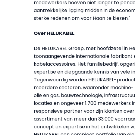
medewerkers hoeven niet langer te pendel
aantrekkelijke ligging midden in de econo
sterke redenen om voor Haan te kiezen."
Over HELUKABEL
De HELUKABEL Groep, met hoofdzetel in H
toonaangevende internationale fabrikant 
kabelaccessoires. Het familiebedrijf, opgeri
expertise en diepgaande kennis van vele i
Tegenwoordig worden HELUKABEL-producte
meerdere sectoren, waaronder machine- en 
olie en gas, bouwtechnologie, infrastructuu
locaties en ongeveer 1.700 medewerkers in
responsieve partner voor zijn klanten over
assortiment van meer dan 33.000 voorraada
concept en expertise in het ontwikkelen 
HELUKABEL een compleet portfolio van elek