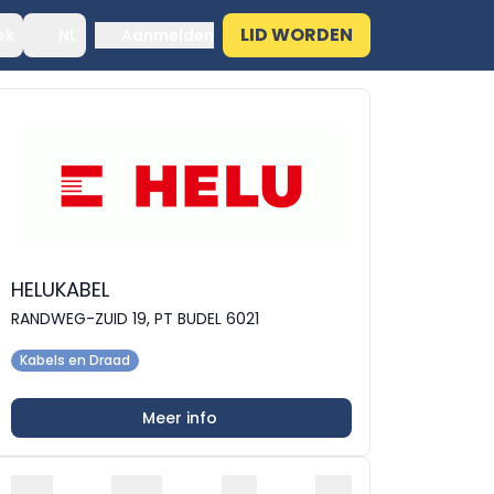
LID WORDEN
ek
NL
Aanmelden
HELUKABEL
RANDWEG-ZUID 19, PT BUDEL 6021
Kabels en Draad
Meer info