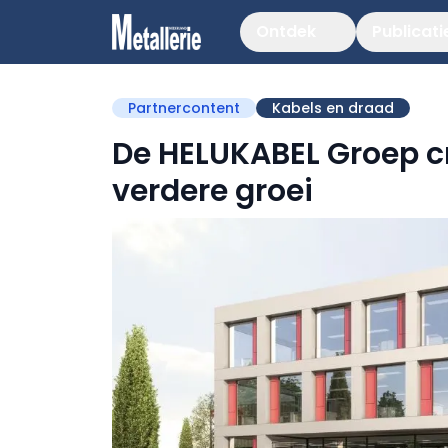
Ontdek
Publicati
Partnercontent
Kabels en draad
De HELUKABEL Groep cr
verdere groei