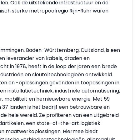
en. Ook de uitstekende infrastructuur en de
misch sterke metropoolregio Rijn-Ruhr waren
emmingen, Baden-Württemberg, Duitsland, is een
en leverancier van kabels, draden en
cht in 1978, heeft in de loop der jaren een brede
ndustrieën en sleuteltechnologieën ontwikkeld.
n en -oplossingen gevonden in toepassingen in
installatietechniek, industriële automatisering,
r, mobiliteit en hernieuwbare energie. Met 59
 37 landen is het bedrijf een betrouwbare en
 de hele wereld. Ze profiteren van een uitgebreid
rtikelen, een state-of-the-art logistiek
van maatwerkoplossingen. Hiermee biedt
trische verbindingstechnologieën, allemaal uit