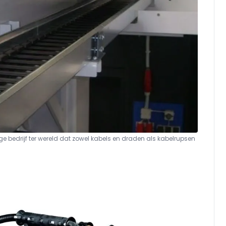
e bedrijf ter wereld dat zowel kabels en draden als kabelrupsen