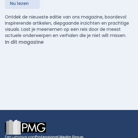
Nu lezen
Ontdek de nieuwste editie van ons magazine, boordevol
inspirerende artikelen, diepgaande inzichten en prachtige
visuals. Laat je meenemen op een reis door de meest
actuele onderwerpen en verhalen die je niet wilt missen.
In dit magazine
Footer
Een uitgave van
Professional Media Group