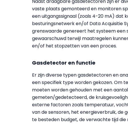
Naast draagbare gasdetectoren zijn er div
vaste plaats gemonteerd en monitoren spe
een uitgangssignaal (zoals 4-20 mA) dat 
besturingsnetwerk en/of Data Acquisitie Sy
grenswaarde genereert het systeem een 
gewaarschuwd terwijl maatregelen kunnen 
en/of het stopzetten van een proces.
Gasdetector en functie
Er zijn diverse typen gasdetectoren en ana
een specifiek type worden gekozen. Om te 
moeten worden gehouden met een aantal z
gemeten/gedetecteerd, de kruisgevoelighe
externe factoren zoals temperatuur, vochti
van de sensoren, het energieverbruik, de 
te besteden budget, de verwachte tijd di