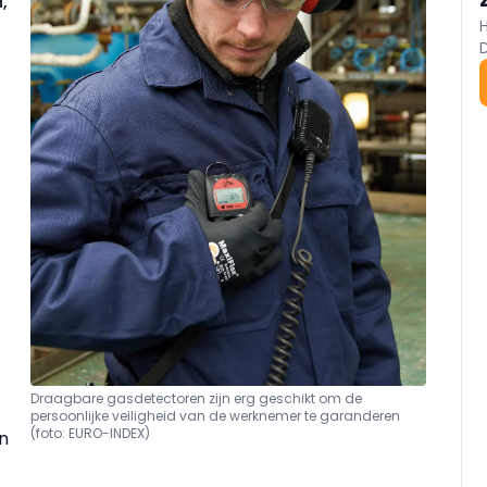
,
Draagbare gasdetectoren zijn erg geschikt om de
persoonlijke veiligheid van de werknemer te garanderen
(foto: EURO-INDEX)
n