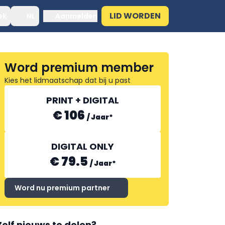
LID WORDEN
ek
NL
Aanmelden
Word premium member
Kies het lidmaatschap dat bij u past
PRINT + DIGITAL
€ 106
/
Jaar
*
DIGITAL ONLY
€ 79.5
/
Jaar
*
Word nu premium partner
Zelf nieuws te delen?