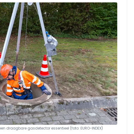
s een draagbare gasdetector essentieel (foto: EURO-INDEX)