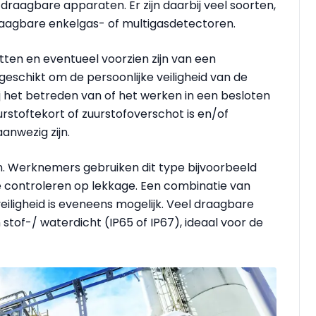
 draagbare apparaten. Er zijn daarbij veel soorten,
aagbare enkelgas- of multigasdetectoren.
ten en eventueel voorzien zijn van een
schikt om de persoonlijke veiligheid van de
 het betreden van of het werken in een besloten
rstoftekort of zuurstofoverschot is en/of
anwezig zijn.
n. Werknemers gebruiken dit type bijvoorbeeld
e controleren op lekkage. Een combinatie van
veiligheid is eveneens mogelijk. Veel draagbare
stof-/ waterdicht (IP65 of IP67), ideaal voor de