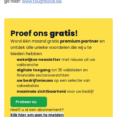
ga naar:
www.toughbook.be
.
Proef ons
gratis
!
Word één maand gratis
premium partner
en
ontdek alle unieke voordelen die wij u te
bieden hebben.
wekelijkse newsletter
met nieuws uit uw
vakbranche
digitale toegang
tot 35 vakbladen en
financiële sectoroverzichten
uw bedrijfsnieuws
op een selectie van
vakwebsites
maximale zichtbaarheid
voor uw bedrijf
Probeer nu
Heeft u al een abonnement?
Klik hier om aan te melden