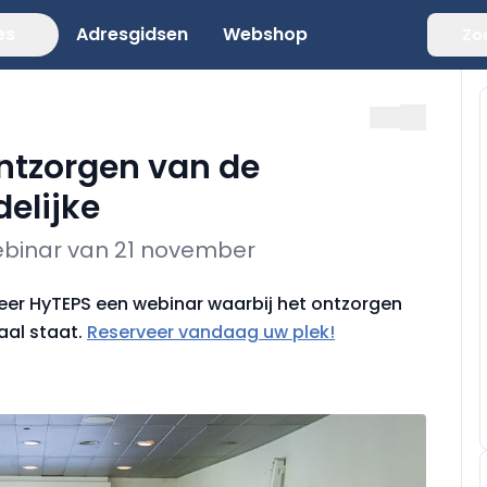
es
Adresgidsen
Webshop
Zo
ntzorgen van de
delijke
ebinar van 21 november
seer HyTEPS een webinar waarbij het ontzorgen
aal staat.
Reserveer vandaag uw plek!