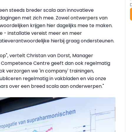
een steeds breder scala aan innovatieve
itdagingen met zich mee. Zowel ontwerpers van
ntwoordelijken krijgen hier dagelijks mee te maken.
- installatie vereist meer en meer
llatieverantwoordelijke hierbij graag ondersteunen.
rop", vertelt Christan van Dorst, Manager
er Competence Centre geeft dan ook regelmatig
ok verzorgen we 'in company' trainingen,
publiceren regelmatig in vakbladen en via onze
nars over een breed scala aan onderwerpen."