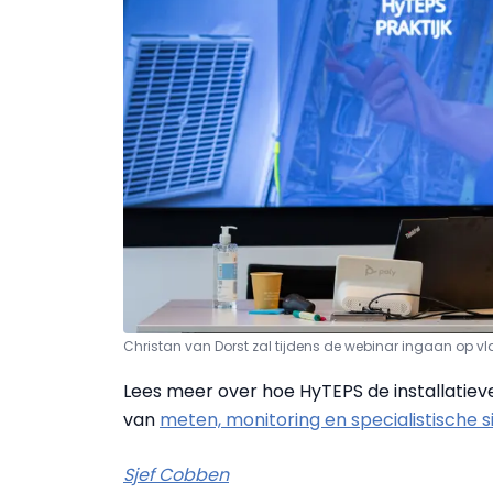
Christan van Dorst zal tijdens de webinar ingaan op v
Lees meer over hoe HyTEPS de installatiev
van
meten, monitoring en specialistische s
Sjef Cobben