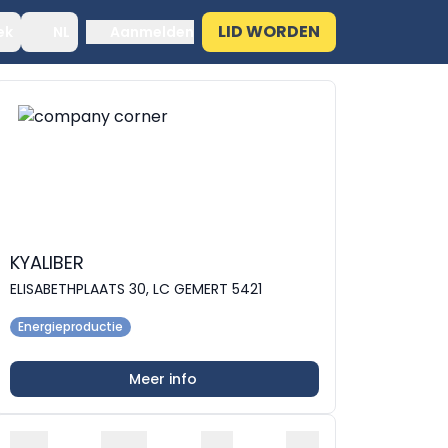
LID WORDEN
ek
NL
Aanmelden
KYALIBER
ELISABETHPLAATS 30, LC GEMERT 5421
Energieproductie
Meer info