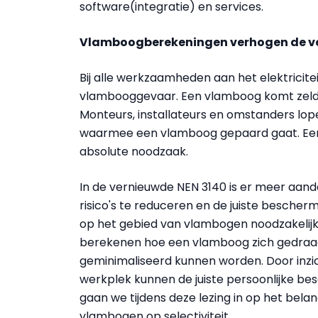
software(integratie) en services.
Vlamboogberekeningen verhogen de ve
Bij alle werkzaamheden aan het elektricitei
vlambooggevaar. Een vlamboog komt zelden
Monteurs, installateurs en omstanders lope
waarmee een vlamboog gepaard gaat. Een
absolute noodzaak.
In de vernieuwde NEN 3140 is er meer aa
risico's te reduceren en de juiste besch
op het gebied van vlambogen noodzakelijk
berekenen hoe een vlamboog zich gedraagt. 
geminimaliseerd kunnen worden. Door inzi
werkplek kunnen de juiste persoonlijke 
gaan we tijdens deze lezing in op het bela
vlambogen op selectiviteit.