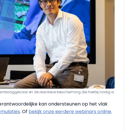
lambooggevaar en de reactieve bescherming die hierbij nodig is
erantwoordelijke kan ondersteunen op het vlak
imulaties
. Of
bekijk onze eerdere webinars online
.