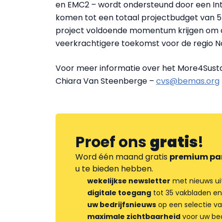
en EMC2 –
wordt ondersteund door een Int
komen tot een totaal projectbudget van 57
project voldoende momentum krijgen om aa
veerkrachtigere toekomst voor de regio 
Voor meer informatie over het More4Susta
Chiara Van Steenberge –
cvs@bemas.org
Proef ons
gratis
!
Word één maand gratis
premium pa
u te bieden hebben.
wekelijkse newsletter
met nieuws ui
digitale toegang
tot 35 vakbladen en
uw bedrijfsnieuws
op een selectie v
maximale zichtbaarheid
voor uw bed