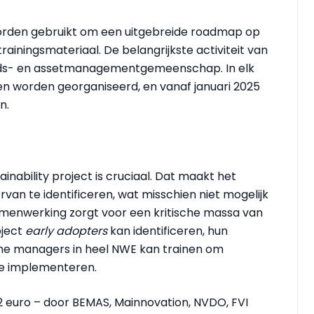
worden gebruikt om een uitgebreide roadmap op
 trainingsmateriaal. De belangrijkste activiteit van
houds- en assetmanagementgemeenschap. In elk
gen worden georganiseerd, en vanaf januari 2025
n.
nability project is cruciaal. Dat maakt het
van te identificeren, wat misschien niet mogelijk
amenwerking zorgt voor een kritische massa van
oject
early adopters
kan identificeren, hun
he managers in heel NWE kan trainen om
te implementeren.
2 euro – door
BEMAS, Mainnovation, NVDO, FVI