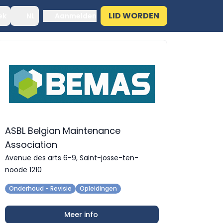
LID WORDEN
ek
NL
Aanmelden
ASBL Belgian Maintenance
Association
Avenue des arts 6-9, Saint-josse-ten-
noode 1210
Onderhoud - Revisie
Opleidingen
Meer info