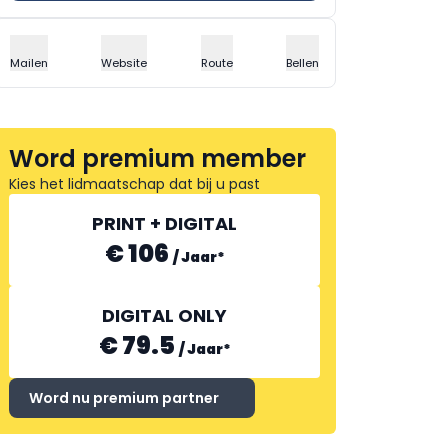
Mailen
Website
Route
Bellen
Word premium member
Kies het lidmaatschap dat bij u past
PRINT + DIGITAL
€ 106
/
Jaar
*
DIGITAL ONLY
€ 79.5
/
Jaar
*
Word nu premium partner