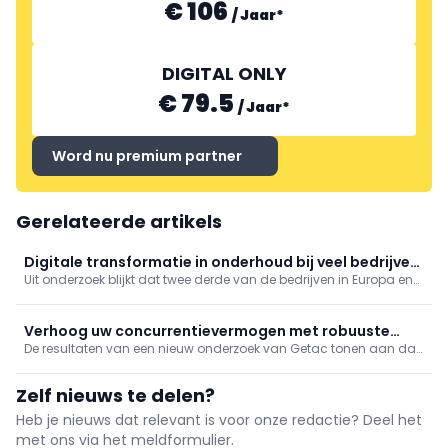
€ 106
/
Jaar
*
DIGITAL ONLY
€ 79.5
/
Jaar
*
Word nu premium partner
Gerelateerde artikels
Digitale transformatie in onderhoud bij veel bedrijven
Uit onderzoek blijkt dat twee derde van de bedrijven in Europa en
nog in beginfase
de Benelux nog aan het begin staat van hun digitale
transformatie in onderhoud. Hoewel bijna alle bedrijven overtuigd
zijn van de meerwaarde van digitale onderhoudstools, ...
Verhoog uw concurrentievermogen met robuuste
De resultaten van een nieuw onderzoek van Getac tonen aan dat
apparaten
robuuste apparaten het concurrentievermogen binnen industriële
organisaties vergroten door activiteiten te stroomlijnen.
Zelf nieuws te delen?
Heb je nieuws dat relevant is voor onze redactie? Deel het
met ons via het meldformulier.