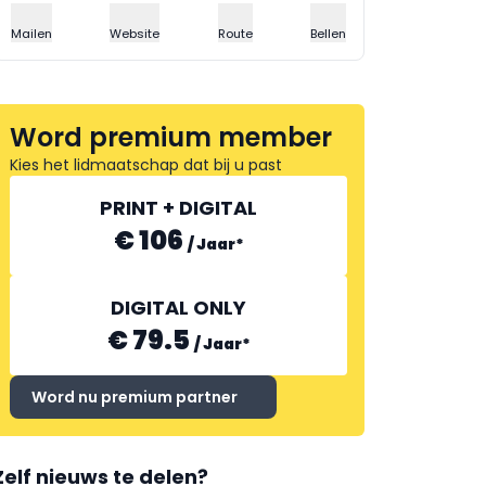
Mailen
Website
Route
Bellen
Word premium member
Kies het lidmaatschap dat bij u past
PRINT + DIGITAL
€ 106
/
Jaar
*
DIGITAL ONLY
€ 79.5
/
Jaar
*
Word nu premium partner
Zelf nieuws te delen?