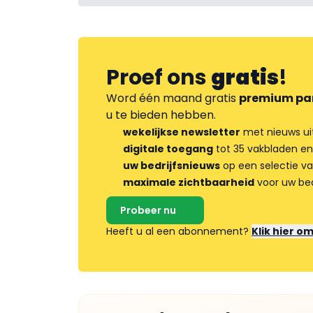
Proef ons
gratis
!
Word één maand gratis
premium pa
u te bieden hebben.
wekelijkse newsletter
met nieuws ui
digitale toegang
tot 35 vakbladen en
uw bedrijfsnieuws
op een selectie v
maximale zichtbaarheid
voor uw bed
Probeer nu
Heeft u al een abonnement?
Klik hier o