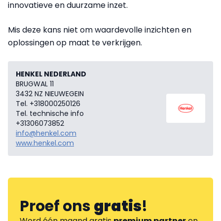
innovatieve en duurzame inzet.
Mis deze kans niet om waardevolle inzichten en
oplossingen op maat te verkrijgen.
HENKEL NEDERLAND
BRUGWAL 11
3432 NZ NIEUWEGEIN
Tel. +318000250126
Tel. technische info
+31306073852
info@henkel.com
www.henkel.com
Proef ons
gratis
!
Word één maand gratis
premium partner
en