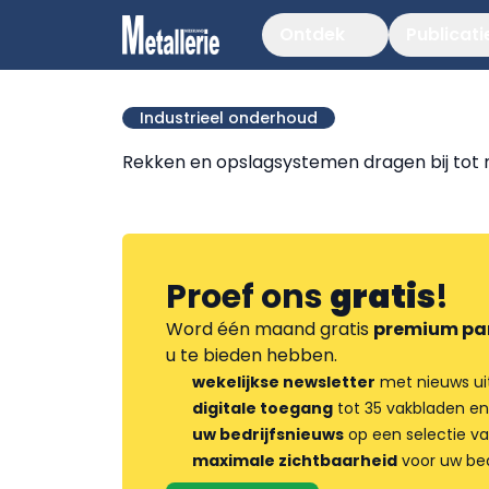
Ontdek
Publicati
Industrieel onderhoud
Rekken en opslagsystemen dragen bij tot m
Proef ons
gratis
!
Word één maand gratis
premium pa
u te bieden hebben.
wekelijkse newsletter
met nieuws ui
digitale toegang
tot 35 vakbladen en
uw bedrijfsnieuws
op een selectie v
maximale zichtbaarheid
voor uw bed