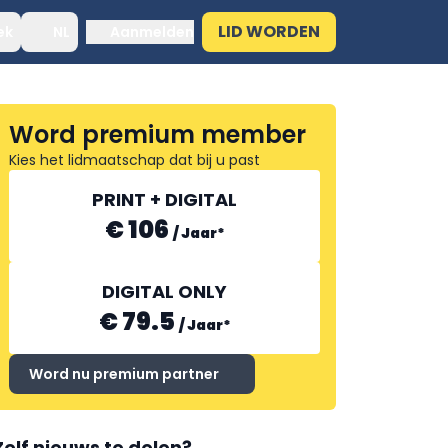
LID WORDEN
ek
NL
Aanmelden
Word premium member
Kies het lidmaatschap dat bij u past
PRINT + DIGITAL
€ 106
/
Jaar
*
DIGITAL ONLY
€ 79.5
/
Jaar
*
Word nu premium partner
Zelf nieuws te delen?