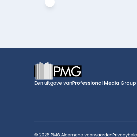
Footer
Een uitgave van
Professional Media Group
© 2026 PMG.
Algemene voorwaarden
Privacybele