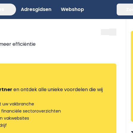
es
Adresgidsen
Webshop
Zo
eer efficiëntie
rtner
en ontdek alle unieke voordelen die wij
t uw vakbranche
 financiële sectoroverzichten
an vakwebsites
rijf