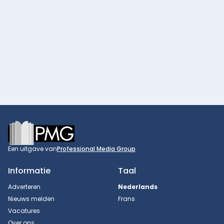
Footer
Een uitgave van
Professional Media Group
Informatie
Taal
Adverteren
Nederlands
Nieuws melden
Frans
Vacatures
Over ons