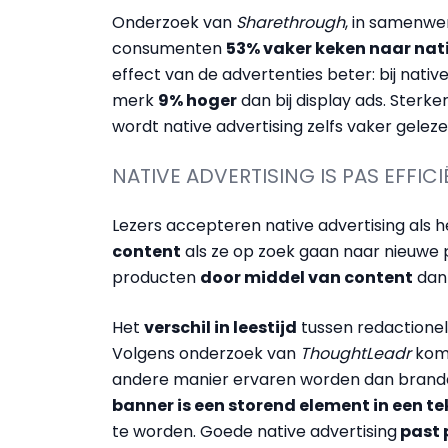
Onderzoek van
Sharethrough
, in samenw
consumenten
53% vaker keken naar nat
effect van de advertenties beter: bij nat
merk
9% hoger
dan bij display ads. Sterke
wordt native advertising zelfs vaker gelez
NATIVE ADVERTISING IS PAS EFFIC
Lezers accepteren native advertising als h
content
als ze op zoek gaan naar nieuwe
producten
door middel van content
dan 
Het
verschil in leestijd
tussen redactionel
Volgens onderzoek van
ThoughtLeadr
komt
andere manier ervaren worden dan brande
banner is een storend element in een te
te worden. Goede native advertising
past 