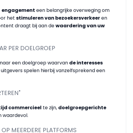
s
engagement
een belangrijke overweging om
oor het
stimuleren van bezoekersverkeer
en
ontent draagt bij aan de
waardering van uw
AAR PER DOELGROEP
ht naar een doelgroep waarvan
de interesses
 uitgevers spelen hierbij vanzelfsprekend een
RTEREN"
ltijd commercieel
te zijn,
doelgroepgerichte
n waardevol.
AR OP MEERDERE PLATFORMS