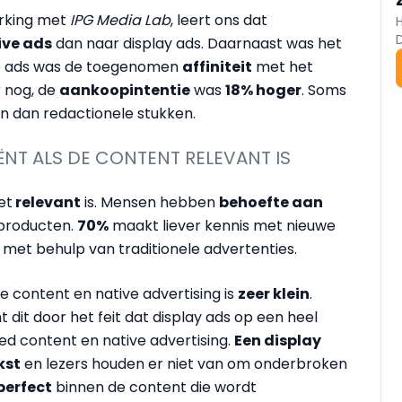
erking met
IPG Media Lab
, leert ons dat
ive ads
dan naar display ads. Daarnaast was het
ive ads was de toegenomen
affiniteit
met het
r nog, de
aankoopintentie
was
18% hoger
. Soms
en dan redactionele stukken.
IËNT ALS DE CONTENT RELEVANT IS
et
relevant
is. Mensen hebben
behoefte aan
 producten.
70%
maakt liever kennis met nieuwe
met behulp van traditionele advertenties.
e content en native advertising is
zeer klein
.
 dit door het feit dat display ads op een heel
d content en native advertising.
Een display
kst
en lezers houden er niet van om onderbroken
perfect
binnen de content die wordt