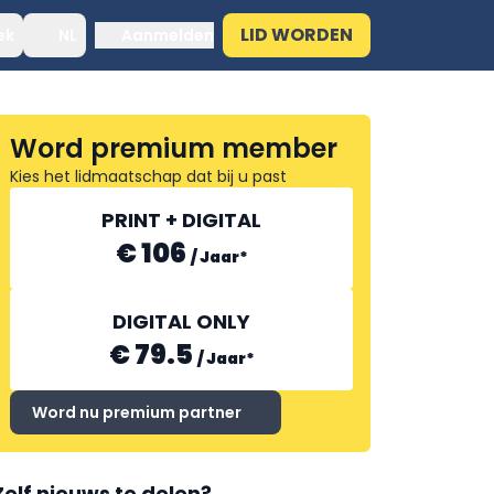
LID WORDEN
ek
NL
Aanmelden
Word premium member
Kies het lidmaatschap dat bij u past
PRINT + DIGITAL
€ 106
/
Jaar
*
DIGITAL ONLY
€ 79.5
/
Jaar
*
Word nu premium partner
Zelf nieuws te delen?