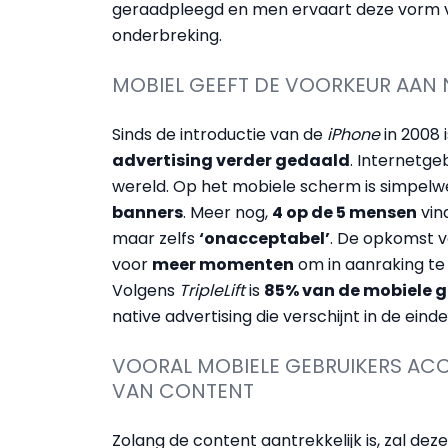
geraadpleegd en men ervaart deze vorm v
onderbreking.
MOBIEL GEEFT DE VOORKEUR AAN 
Sinds de introductie van de
iPhone
in 2008 
advertising verder gedaald
. Internetge
wereld. Op het mobiele scherm is simpel
banners
. Meer nog,
4 op de 5 mensen
vin
maar zelfs
‘onacceptabel’
. De opkomst 
voor
meer momenten
om in aanraking t
Volgens
TripleLift
is
85% van de mobiele g
native advertising die verschijnt in de ein
VOORAL MOBIELE GEBRUIKERS ACC
VAN CONTENT
Zolang de content aantrekkelijk is, zal de