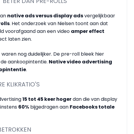
 BETER DAN PRE-ROLLS
 van
native ads versus display ads
vergelijkbaar
olls
. Het onderzoek van Nielsen toont aan dat
eld voorafgaand aan een video
amper effect
ect laten zien.
waren nog duidelijker. De pre-roll bleek hier
 de aankoopintentie.
Native video advertising
oopintentie
.
E KLIKRATIO'S
dvertising
15 tot 45 keer hoger
dan die van display
minstens
60%
bijgedragen aan
Facebooks totale
 BETROKKEN