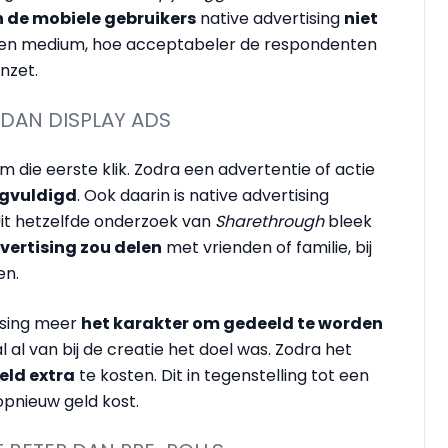
 de mobiele gebruikers
native advertising
niet
ozen medium, hoe acceptabeler de respondenten
nzet.
 DAN DISPLAY ADS
om die eerste klik. Zodra een advertentie of actie
gvuldigd
. Ook daarin is native advertising
 Uit hetzelfde onderzoek van
Sharethrough
bleek
vertising zou delen
met vrienden of familie, bij
en.
ising meer
het karakter om gedeeld te worden
 al van bij de creatie het doel was. Zodra het
eld extra
te kosten. Dit in tegenstelling tot een
 opnieuw geld kost.