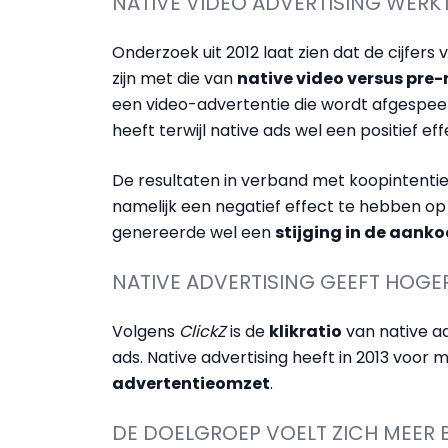
NATIVE VIDEO ADVERTISING WERKT
Onderzoek uit 2012 laat zien dat de cijfers
zijn met die van
native video versus pre-r
een video-advertentie die wordt afgespe
heeft terwijl native ads wel een positief eff
De resultaten in verband met koopintentie 
namelijk een negatief effect te hebben op
genereerde wel een
stijging in de aank
NATIVE ADVERTISING GEEFT HOGER
Volgens
ClickZ
is de
klikratio
van native a
ads. Native advertising heeft in 2013 voor 
advertentieomzet
.
DE DOELGROEP VOELT ZICH MEER