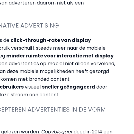
an adverteren daarom niet als een
NATIVE ADVERTISING
is de
click-through-rate van display
bruik verschuift steeds meer naar de mobiele
weg
minder ruimte voor interactie met display
den advertenties op mobiel niet alleen vervelend,
van deze mobiele mogelijkheden heeft gezorgd
e komen met branded content.
ebruikers
visueel
sneller geëngageerd
door
deloze stroom aan content.
EPTEREN ADVERTENTIES IN DE VORM
ze gelezen worden.
Copyblogger
deed in 2014 een