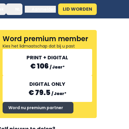
LID WORDEN
ek
NL
Aanmelden
Word premium member
Kies het lidmaatschap dat bij u past
PRINT + DIGITAL
€ 106
/
Jaar
*
DIGITAL ONLY
€ 79.5
/
Jaar
*
Word nu premium partner
Zelf nieuws te delen?