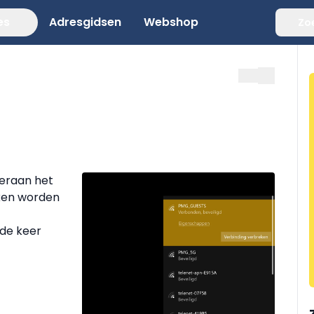
es
Adresgidsen
Webshop
Zo
deraan het
ken worden
de keer