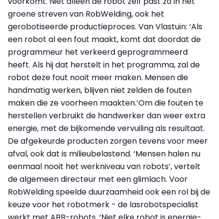
voorkomt. Niet alleen de robot zelf past zo in het
groene streven van RobWelding, ook het
gerobotiseerde productieproces. Van Vlastuin: ‘Als
een robot al een fout maakt, komt dat doordat de
programmeur het verkeerd geprogrammeerd
heeft. Als hij dat herstelt in het programma, zal de
robot deze fout nooit meer maken. Mensen die
handmatig werken, blijven niet zelden de fouten
maken die ze voorheen maakten.’Om die fouten te
herstellen verbruikt de handwerker dan weer extra
energie, met de bijkomende vervuiling als resultaat.
De afgekeurde producten zorgen tevens voor meer
afval, ook dat is milieubelastend. ‘Mensen halen nu
eenmaal nooit het werkniveau van robots’, vertelt
de algemeen directeur met een glimlach. Voor
RobWelding speelde duurzaamheid ook een rol bij de
keuze voor het robotmerk - de lasrobotspecialist
werkt met ABB-robots. ‘Niet elke robot is energie-