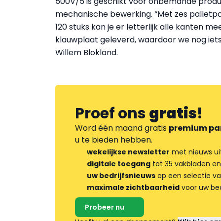
500V/5 is geschikt voor onbemande product
mechanische bewerking. “Met zes palletpos
120 stuks kan je er letterlijk alle kanten
klauwplaat geleverd, waardoor we nog iets
Willem Blokland.
Proef ons
gratis
!
Word één maand gratis
premium pa
u te bieden hebben.
wekelijkse newsletter
met nieuws ui
digitale toegang
tot 35 vakbladen en
uw bedrijfsnieuws
op een selectie v
maximale zichtbaarheid
voor uw bed
Probeer nu