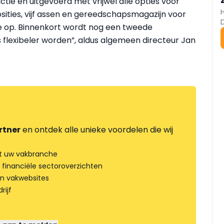
ie en uitgevoerd met vrijwel alle opties voor
ities, vijf assen en gereedschapsmagazijn voor
 mee op. Binnenkort wordt nog een tweede
 flexibeler worden”, aldus algemeen directeur Jan
rtner
en ontdek alle unieke voordelen die wij
t uw vakbranche
 financiële sectoroverzichten
an vakwebsites
rijf