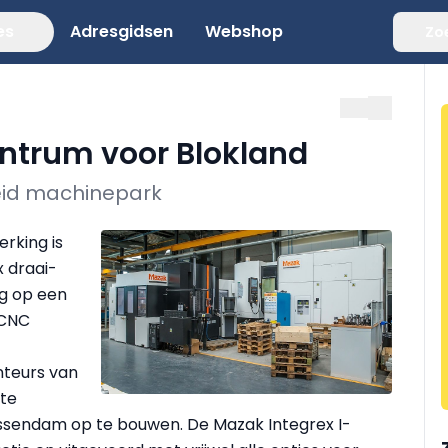
es
Adresgidsen
Webshop
Zo
ntrum voor Blokland
reid machinepark
rking is
 draai-
ng op een
 CNC
nteurs van
te
essendam op te bouwen. De Mazak Integrex I-