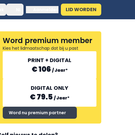
LID WORDEN
ek
NL
Aanmelden
Word premium member
Kies het lidmaatschap dat bij u past
PRINT + DIGITAL
€ 106
/
Jaar
*
DIGITAL ONLY
€ 79.5
/
Jaar
*
Word nu premium partner
Zelf nieuws te delen?