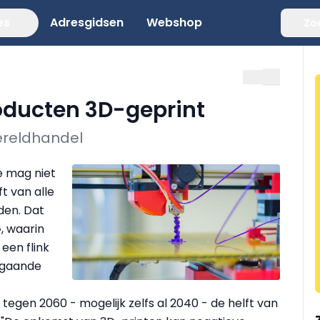
es
Adresgidsen
Webshop
Zo
roducten 3D-geprint
wereldhandel
e mag niet
t van alle
den. Dat
G, waarin
een flink
itgaande
tegen 2060 - mogelijk zelfs al 2040 - de helft van