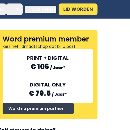
LID WORDEN
ek
NL
Aanmelden
Word premium member
Kies het lidmaatschap dat bij u past
PRINT + DIGITAL
€ 106
/
Jaar
*
DIGITAL ONLY
€ 79.5
/
Jaar
*
Word nu premium partner
Zelf nieuws te delen?