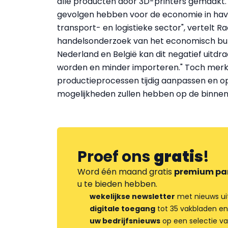
alle producten door 3D-printers gemaakt.
gevolgen hebben voor de economie in have
transport- en logistieke sector", vertelt Ra
handelsonderzoek van het economisch bure
Nederland en België kan dit negatief uitdr
worden en minder importeren." Toch merkt 
productieprocessen tijdig aanpassen en o
mogelijkheden zullen hebben op de binnen
Proef ons
gratis
!
Word één maand gratis
premium pa
u te bieden hebben.
wekelijkse newsletter
met nieuws ui
digitale toegang
tot 35 vakbladen en
uw bedrijfsnieuws
op een selectie v