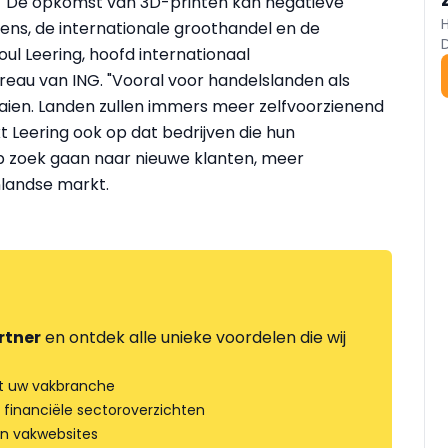
 "De opkomst van 3D-printen kan negatieve
ns, de internationale groothandel en de
oul Leering, hoofd internationaal
au van ING. "Vooral voor handelslanden als
aaien. Landen zullen immers meer zelfvoorzienend
Leering ook op dat bedrijven die hun
p zoek gaan naar nieuwe klanten, meer
landse markt.
rtner
en ontdek alle unieke voordelen die wij
t uw vakbranche
 financiële sectoroverzichten
an vakwebsites