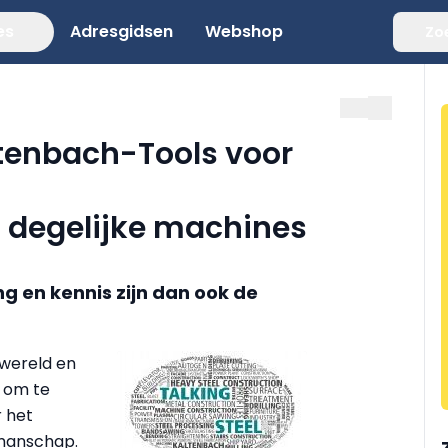
es
Adresgidsen
Webshop
Zo
ltenbach-Tools voor
n degelijke machines
 en kennis zijn dan ook de
 wereld en
t om te
 het
kmanschap.