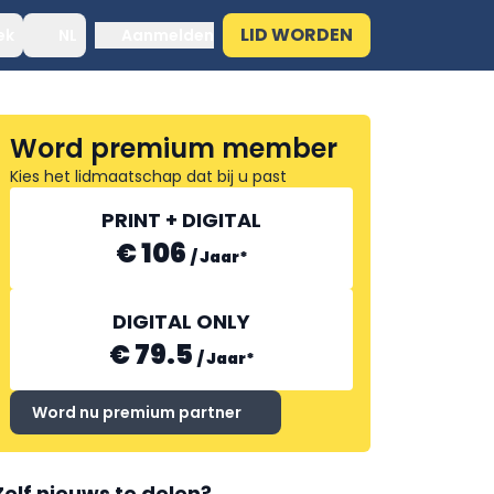
LID WORDEN
ek
NL
Aanmelden
Word premium member
Kies het lidmaatschap dat bij u past
PRINT + DIGITAL
€ 106
/
Jaar
*
DIGITAL ONLY
€ 79.5
/
Jaar
*
Word nu premium partner
Zelf nieuws te delen?