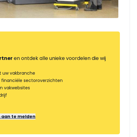
rtner
en ontdek alle unieke voordelen die wij
t uw vakbranche
 financiële sectoroverzichten
an vakwebsites
rijf
m aan te melden