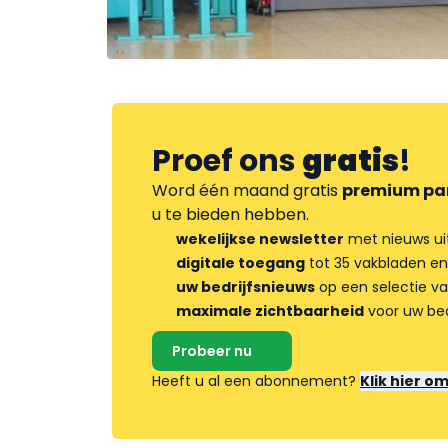
Proef ons
gratis
!
Word één maand gratis
premium pa
u te bieden hebben.
wekelijkse newsletter
met nieuws ui
digitale toegang
tot 35 vakbladen en
uw bedrijfsnieuws
op een selectie v
maximale zichtbaarheid
voor uw bed
Probeer nu
Heeft u al een abonnement?
Klik hier o