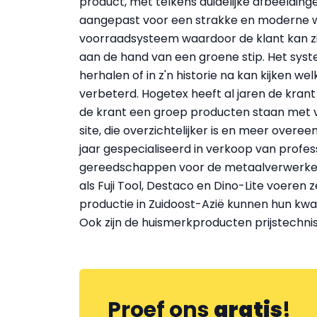
product, met telkens duidelijke afbeeldingen
aangepast voor een strakke en moderne we
voorraadsysteem waardoor de klant kan z
aan de hand van een groene stip. Het syst
herhalen of in z'n historie na kan kijken we
verbeterd. Hogetex heeft al jaren de krant
de krant een groep producten staan met ver
site, die overzichtelijker is en meer over
jaar gespecialiseerd in verkoop van prof
gereedschappen voor de metaalverwerke
als Fuji Tool, Destaco en Dino-Lite voeren 
productie in Zuidoost-Azië kunnen hun kw
Ook zijn de huismerkproducten prijstechn
Proef ons
gratis
!