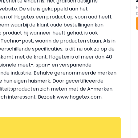
, snel te vinden is. Het grafisch design is
bsite. De site is gekoppeld aan het
ien of Hogetex een product op voorraad heeft
eem waarbij de klant oude bestellingen kan
lk product hij wanneer heeft gehad, is ook
 Techno-post, waarin de producten staan. Als in
schillende specificaties, is dit nu ook zo op de
eenkomt met de krant. Hogetex is al meer dan 40
essionele meet-, span- en verspanende
nde industrie. Behalve gerenommeerde merken
ze hun eigen huismerk. Door gecertificeerde
aliteitsproducten zich meten met de A-merken.
isch interessant. Bezoek www.hogetex.com.