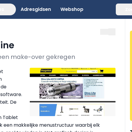
es
Adresgidsen
Webshop
Zo
ine
t een make-over gekregen
et
n
 de
software.
teit. De
n Tablet
ok een makkelijke menustructuur waarbij elk