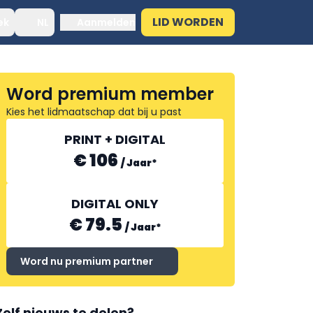
LID WORDEN
ek
NL
Aanmelden
Word premium member
Kies het lidmaatschap dat bij u past
PRINT + DIGITAL
€ 106
/
Jaar
*
DIGITAL ONLY
€ 79.5
/
Jaar
*
Word nu premium partner
Zelf nieuws te delen?