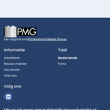
Footer
Een uitgave van
Professional Media Group
Informatie
Taal
Adverteren
Nederlands
Nieuws melden
Frans
Vacatures
Over ons
Volg ons
Mis nooit meer een belangrijk nieuwsbericht of