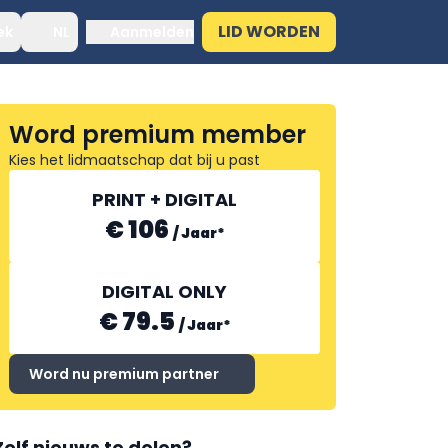
LID WORDEN
ek
NL
Aanmelden
Word premium member
Kies het lidmaatschap dat bij u past
PRINT + DIGITAL
€ 106
/
Jaar
*
DIGITAL ONLY
€ 79.5
/
Jaar
*
Word nu premium partner
Zelf nieuws te delen?