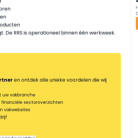
d
oren
een
roducten
. De RRS is operationeel binnen één werkweek.
rtner
en ontdek alle unieke voordelen die wij
t uw vakbranche
 financiële sectoroverzichten
an vakwebsites
rijf