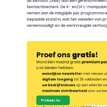
de lasrobot (ABB) aan een gerenommeer
lasmachinemerk. De K- en/of L-manipulat
nemen aan de inlegzijde per programma 
bepaalde stand in, wat het wisselen van p
vereenvoudigt en de werkvreugde verhoogt
Proef ons
gratis
!
Word één maand gratis
premium pa
u te bieden hebben.
wekelijkse newsletter
met nieuws ui
digitale toegang
tot 35 vakbladen en
uw bedrijfsnieuws
op een selectie v
maximale zichtbaarheid
voor uw bed
Probeer nu