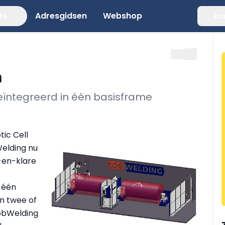
es
Adresgidsen
Webshop
Zo
m
eïntegreerd in één basisframe
t
ic Cell
elding nu
-en-klare
 één
en twee of
RobWelding