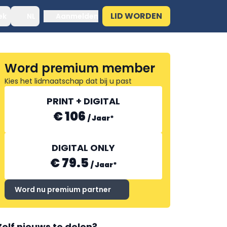
LID WORDEN
ek
NL
Aanmelden
Word premium member
Kies het lidmaatschap dat bij u past
PRINT + DIGITAL
€ 106
/
Jaar
*
DIGITAL ONLY
€ 79.5
/
Jaar
*
Word nu premium partner
Zelf nieuws te delen?