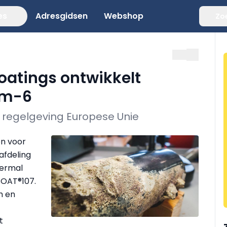
es
Adresgidsen
Webshop
Zo
oatings ontwikkelt
om-6
 regelgeving Europese Unie
en voor
fdeling
hermal
COAT®107.
h en
t