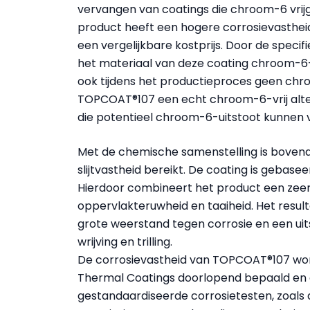
vervangen van coatings die chroom-6 vrijg
product heeft een hogere corrosievastheid 
een vergelijkbare kostprijs. Door de speci
het materiaal van deze coating chroom-6
ook tijdens het productieproces geen chr
TOPCOAT®107 een echt chroom-6-vrij alter
die potentieel chroom-6-uitstoot kunnen 
Met de chemische samenstelling is bovendi
slijtvastheid bereikt. De coating is gebase
Hierdoor combineert het product een zeer 
oppervlakteruwheid en taaiheid. Het resul
grote weerstand tegen corrosie en een uits
wrijving en trilling.
De corrosievastheid van TOPCOAT®107 word
Thermal Coatings doorlopend bepaald en 
gestandaardiseerde corrosietesten, zoals 