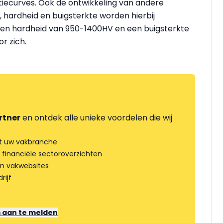
atiecurves. Ook de ontwikkeling van andere
, hardheid en buigsterkte worden hierbij
en hardheid van 950-1400HV en een buigsterkte
r zich.
rtner
en ontdek alle unieke voordelen die wij
t uw vakbranche
 financiële sectoroverzichten
an vakwebsites
rijf
m aan te melden