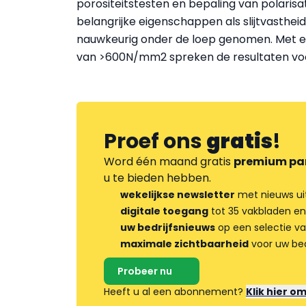
porositeitstesten en bepaling van polaris
belangrijke eigenschappen als slijtvastheid
nauwkeurig onder de loep genomen. Met e
van >600N/mm2 spreken de resultaten voo
Proef ons
gratis
!
Word één maand gratis
premium pa
u te bieden hebben.
wekelijkse newsletter
met nieuws ui
digitale toegang
tot 35 vakbladen en
uw bedrijfsnieuws
op een selectie v
maximale zichtbaarheid
voor uw bed
Probeer nu
Heeft u al een abonnement?
Klik hier o