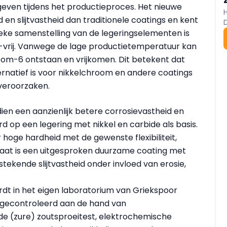
even tijdens het productieproces. Het nieuwe
en slijtvastheid dan traditionele coatings en kent
fieke samenstelling van de legeringselementen is
-vrij. Vanwege de lage productietemperatuur kan
oom-6 ontstaan en vrijkomen. Dit betekent dat
natief is voor nikkelchroom en andere coatings
veroorzaken.
en een aanzienlijk betere corrosievastheid en
erd op een legering met nikkel en carbide als basis.
hoge hardheid met de gewenste flexibiliteit,
taat is een uitgesproken duurzame coating met
tekende slijtvastheid onder invloed van erosie,
t in het eigen laboratorium van Griekspoor
gecontroleerd aan de hand van
de (zure) zoutsproeitest, elektrochemische