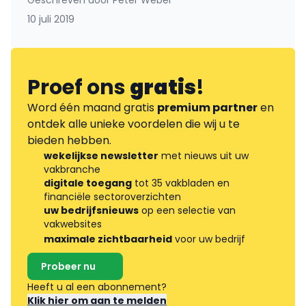
Geschreven door
Peter Weber
10 juli 2019
Proef ons
gratis
!
Word één maand gratis
premium partner
en
ontdek alle unieke voordelen die wij u te
bieden hebben.
wekelijkse newsletter
met nieuws uit uw
vakbranche
digitale toegang
tot 35 vakbladen en
financiële sectoroverzichten
uw bedrijfsnieuws
op een selectie van
vakwebsites
maximale zichtbaarheid
voor uw bedrijf
Probeer nu
Heeft u al een abonnement?
Klik hier om aan te melden