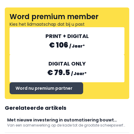
Word premium member
Kies het lidmaatschap dat bij u past
PRINT + DIGITAL
€ 106
/
Jaar
*
DIGITAL ONLY
€ 79.5
/
Jaar
*
Word nu premium partner
Gerelateerde artikels
Met nieuwe investering in automatisering bouwt
Van een samenwerking op de kade tot de grootste scheepswerf
Gardec verder aan toekomst
aan de Belgische kust: Gardec uit Zeebrugge blijft investeren in