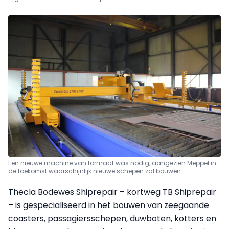
Een nieuwe machine van formaat was nodig, aangezien Meppel in
de toekomst waarschijnlijk nieuwe schepen zal bouwen
Thecla Bodewes Shiprepair – kortweg TB Shiprepair
– is gespecialiseerd in het bouwen van zeegaande
coasters, passagiersschepen, duwboten, kotters en