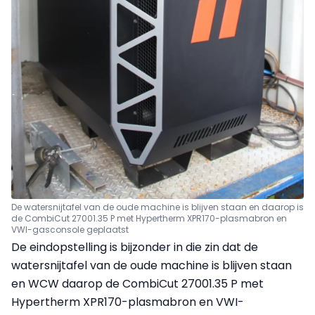
De watersnijtafel van de oude machine is blijven staan en daarop is
de CombiCut 27001.35 P met Hypertherm XPR170-plasmabron en
VWI-gasconsole geplaatst
De eindopstelling is bijzonder in die zin dat de
watersnijtafel van de oude machine is blijven staan
en WCW daarop de CombiCut 27001.35 P met
Hypertherm XPR170-plasmabron en VWI-