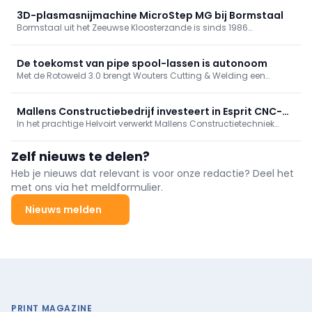
groei en innovatie. Met de aankoop van de MicroStep ProfileCut
zet het bedrijf in op meer automatisering, precisie en capaciteit.
3D-plasmasnijmachine MicroStep MG bij Bormstaal
Bormstaal uit het Zeeuwse Kloosterzande is sinds 1986
uitgegroeid van een lokale eenmanszaak tot een regionaal
professionele onderneming met tien medewerkers. Het
machinepark is breed, het producten- en dienstenpakket
De toekomst van pipe spool-lassen is autonoom
eveneens. Met de investering in de MicroStep MG van Wouters
Met de Rotoweld 3.0 brengt Wouters Cutting & Welding een
Cutting & Welding gaat het nét allemaal wat makkelijker en
volledig geautomatiseerde lasrobot naar de buizenverwerkende
sneller.
industrie — voor hogere output, consistente kwaliteit en minimale
lasoperatorervaring vereist.
Mallens Constructiebedrijf investeert in Esprit CNC-
In het prachtige Helvoirt verwerkt Mallens Constructietechniek
lasersnijmachine
jaarlijks vele tonnen staal voor hoofdzakelijk staalconstructies.
Het plaatwerk werd lange tijd verwerkt met onder andere een
Zelf nieuws te delen?
ponsknipmachine maar door de gestaag toenemende vraag en
de complexiteit van de producten is besloten te investeren in een
Heb je nieuws dat relevant is voor onze redactie? Deel het
lasersnijmachine.
met ons via het meldformulier.
Nieuws melden
PRINT MAGAZINE