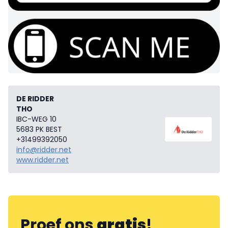
DE RIDDER
THO
IBC-WEG 10
5683 PK BEST
+31499392050
info@ridder.net
www.ridder.net
Proef ons
gratis
!